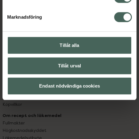
datorn. Oavsett vem du är så är det vårt uppdrag att
hjälpa just dig att må lite bättre. Välkommen att prata
Marknadsföring
med oss.
Kundservice
Kontakta oss
Tillåt alla
Vanliga frågor
Hitta apotek
Tillåt urval
Handla tryggt
Leverans, betalning och retur
Kundklubb
Endast nödvändiga cookies
Sajtens tillgänglighet
App
Köpvillkor
Om recept och läkemedel
Fullmakter
Högkostnadsskyddet
Läkemedelsutbyte