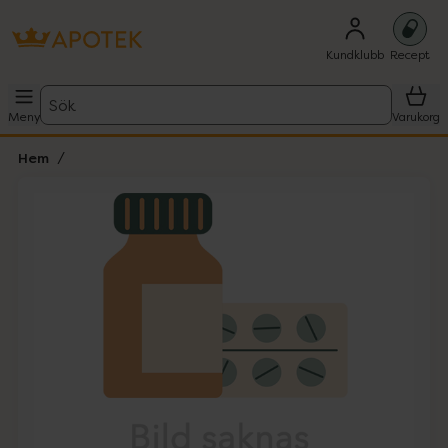
Kundklubb
Recept
Sök
Meny
Varukorg
Hem
Hoppa över Lista
Lista: . Innehåller 1 objekt.