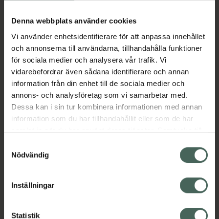
Köp via ditt recept
Denna webbplats använder cookies
Vi använder enhetsidentifierare för att anpassa innehållet
Aktuella erbjudanden
och annonserna till användarna, tillhandahålla funktioner
för sociala medier och analysera vår trafik. Vi
Beskrivning
Dölj
vidarebefordrar även sådana identifierare och annan
information från din enhet till de sociala medier och
annons- och analysföretag som vi samarbetar med.
EAN:
06432100060754
Dessa kan i sin tur kombinera informationen med annan
information som du har tillhandahållit eller som de har
samlat in när du har använt deras tjänster. Samtycke till
Bipacksedel från FASS
Visa
cookies är frivilligt och du kan när som helst ändra eller
Samtyckesval
återkalla ditt samtycke via webbplatsens
Nödvändig
cookieinställningar. Ett återkallat samtycke påverkar inte
lagligheten av behandling som skett innan återkallelsen.
Inställningar
Kronans Apotek finns här för dig. Du hittar oss från Skåne i
syd till Lappland i norr, och online i mobilen och på
Statistik