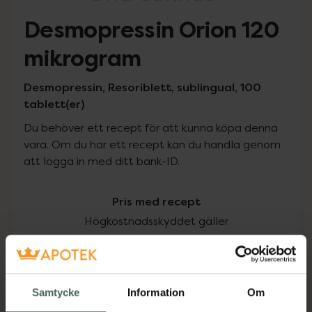
Desmopressin Orion 120
mikrogram
Desmopressin, Resoriblett, sublingual, 100
tablett(er)
Du behöver ett recept för att kunna köpa denna
vara. Om du har ett recept kan du handla genom
att logga in med ditt bank-ID.
Pris med recept
Högkostnadsskyddet gäller
296,49 kr
I apotek:
296,49 kr
Samtycke
Information
Om