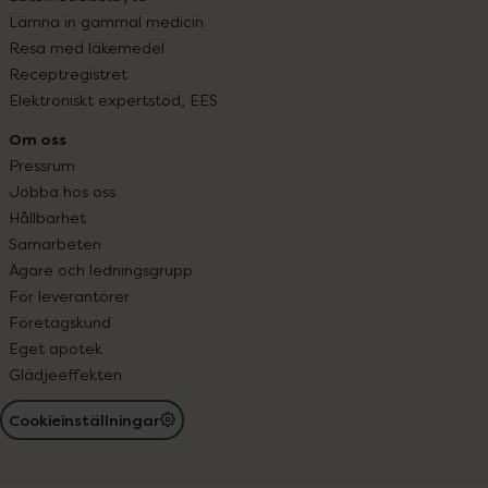
Lämna in gammal medicin
Resa med läkemedel
Receptregistret
Elektroniskt expertstöd, EES
Om oss
Pressrum
Jobba hos oss
Hållbarhet
Samarbeten
Ägare och ledningsgrupp
För leverantörer
Företagskund
Eget apotek
Glädjeeffekten
Cookieinställningar