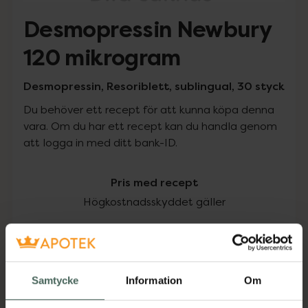
Desmopressin Newbury
120 mikrogram
Desmopressin, Resoriblett, sublingual, 30 styck
Du behöver ett recept för att kunna köpa denna
vara. Om du har ett recept kan du handla genom
att logga in med ditt bank-ID.
Pris med recept
Högkostnadsskyddet gäller
133,67 kr
I apotek:
133,67 kr
Samtycke
Information
Om
Köp via ditt recept