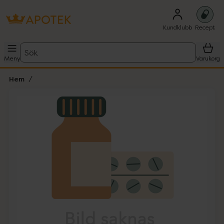
Kundklubb
Recept
Sök
Meny
Varukorg
Hem
Hoppa över Lista
Lista: . Innehåller 1 objekt.