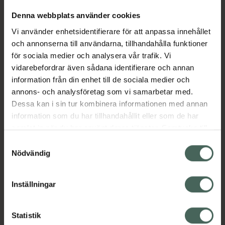
Denna webbplats använder cookies
Aktuella erbjudanden
Vi använder enhetsidentifierare för att anpassa innehållet
och annonserna till användarna, tillhandahålla funktioner
för sociala medier och analysera vår trafik. Vi
Beskrivning
Dölj
vidarebefordrar även sådana identifierare och annan
information från din enhet till de sociala medier och
EAN:
07350127260225
annons- och analysföretag som vi samarbetar med.
Dessa kan i sin tur kombinera informationen med annan
information som du har tillhandahållit eller som de har
samlat in när du har använt deras tjänster. Samtycke till
Bipacksedel från FASS
Visa
cookies är frivilligt och du kan när som helst ändra eller
Samtyckesval
återkalla ditt samtycke via webbplatsens
Nödvändig
cookieinställningar. Ett återkallat samtycke påverkar inte
lagligheten av behandling som skett innan återkallelsen.
Inställningar
Kronans Apotek finns här för dig. Du hittar oss från Skåne i
syd till Lappland i norr, och online i mobilen och på
Statistik
datorn. Oavsett vem du är så är det vårt uppdrag att