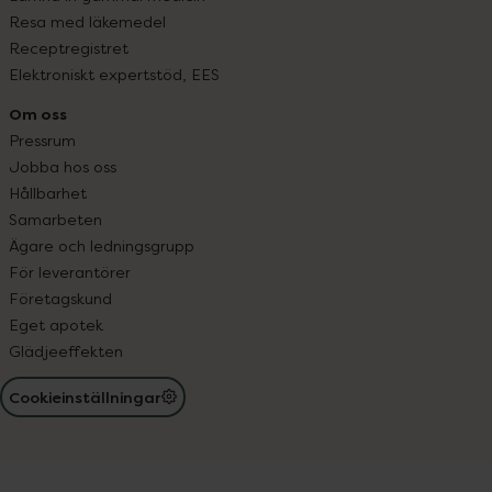
Resa med läkemedel
Receptregistret
Elektroniskt expertstöd, EES
Om oss
Pressrum
Jobba hos oss
Hållbarhet
Samarbeten
Ägare och ledningsgrupp
För leverantörer
Företagskund
Eget apotek
Glädjeeffekten
Cookieinställningar