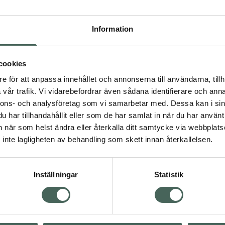
Högkos
252
Information
Dölj
cookies
I 
e för att anpassa innehållet och annonserna till användarna, tillh
Kö
vår trafik. Vi vidarebefordrar även sådana identifierare och anna
nnons- och analysföretag som vi samarbetar med. Dessa kan i sin
har tillhandahållit eller som de har samlat in när du har använt 
an när som helst ändra eller återkalla ditt samtycke via webbplats
Aktuella erbjudanden
inte lagligheten av behandling som skett innan återkallelsen.
Inställningar
Statistik
Kundservice
Om re
ån Skåne i syd
Kontakta oss
Fullma
atorn.
Vanliga frågor
Högkos
lpa just dig
Hitta apotek
Läkem