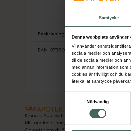
Samtycke
Beskrivning
Denna webbplats använder 
Vi använder enhetsidentifierar
EAN:
07350124331829
sociala medier och analysera 
till de sociala medier och a
med annan information som du 
cookies är frivilligt och du k
återkallat samtycke påverkar 
Samtyckesval
Nödvändig
Kronans Apotek finns här för dig. Du hittar oss fr
till Lappland i norr, och online i mobilen och på d
Oavsett vem du är så är det vårt uppdrag att hjä