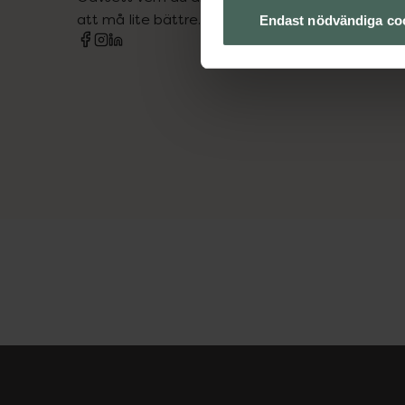
att må lite bättre. Välkommen att prata med os
Endast nödvändiga co