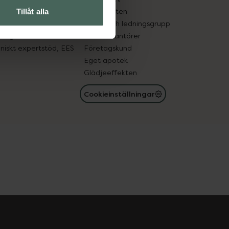
in gammal medicin
Samarbeten
Tillåt alla
med läkemedel
Ägare och ledningsgrupp
registret
För leverantörer
oniskt expertstöd, EES
Företagskund
Eget apotek
Glädjeeffekten
Cookieinställningar