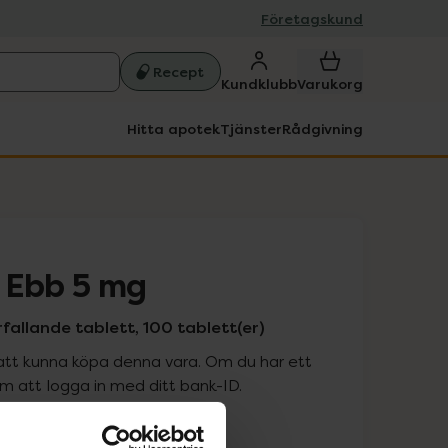
Företagskund
Recept
Kundklubb
Varukorg
Hitta apotek
Tjänster
Rådgivning
 Ebb 5 mg
allande tablett, 100 tablett(er)
att kunna köpa denna vara. Om du har ett
 att logga in med ditt bank-ID.
is med recept