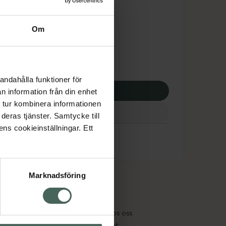
tnadsskyddet gäller
,25 kr
Om
apotek:
252,25 kr
andahålla funktioner för
p via ditt recept
n information från din enhet
 tur kombinera informationen
deras tjänster. Samtycke till
ens cookieinställningar. Ett
Marknadsföring
cept och läkemedel
Om oss
kter
Pressrum
tnadsskyddet
Jobba hos oss
edelsutbyte
Hållbarhet