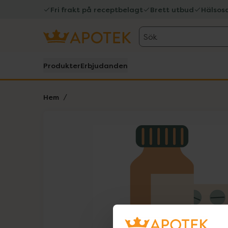
Fri frakt på receptbelagt
Brett utbud
Hälsos
Sök
Produkter
Erbjudanden
Hem
Hoppa över Lista
Lista: . Innehåller 1 objekt.