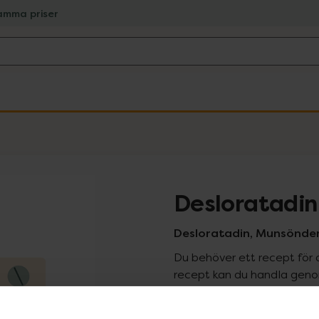
amma priser
Desloratadin
Desloratadin, Munsönderf
Du behöver ett recept för 
recept kan du handla genom
Pr