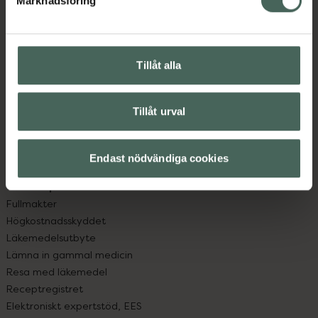
Marknadsföring
Kundservice
Kontakta oss
Vanliga frågor
Hitta apotek
Tillåt alla
Handla tryggt
Leverans, betalning och retur
Kundklubb
Tillåt urval
Sajtens tillgänglighet
App
Endast nödvändiga cookies
Köpvillkor
Om recept och läkemedel
Fullmakter
Högkostnadsskyddet
Läkemedelsutbyte
Lämna in gammal medicin
Resa med läkemedel
Receptregistret
Elektroniskt expertstöd, EES