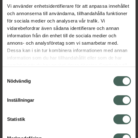
Vi använder enhetsidentifierare för att anpassa innehållet
och annonserna till användarna, tillhandahålla funktioner
Aktuella erbjudanden
för sociala medier och analysera vår trafik. Vi
vidarebefordrar även sådana identifierare och annan
Beskrivning
Dölj
information från din enhet till de sociala medier och
annons- och analysföretag som vi samarbetar med.
EAN:
05714191017550
Dessa kan i sin tur kombinera informationen med annan
information som du har tillhandahållit eller som de har
samlat in när du har använt deras tjänster. Samtycke till
cookies är frivilligt och du kan när som helst ändra eller
Samtyckesval
återkalla ditt samtycke via webbplatsens
Nödvändig
cookieinställningar. Ett återkallat samtycke påverkar inte
Kronans Apotek finns här för dig. Du hittar oss från Skåne i
lagligheten av behandling som skett innan återkallelsen.
Inställningar
syd till Lappland i norr, och online i mobilen och på
datorn. Oavsett vem du är så är det vårt uppdrag att
hjälpa just dig att må lite bättre. Välkommen att prata
Statistik
med oss.