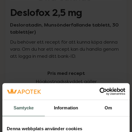
Deslofox 2,5 mg
Desloratadin, Munsönderfallande tablett, 30
tablett(er)
Du behöver ett recept för att kunna köpa denna
vara. Om du har ett recept kan du handla genom
att logga in med ditt bank-ID.
Pris med recept
Högkostnadsskyddet gäller
131,89 kr
Samtycke
Information
Om
I apotek:
131,89 kr
Köp via ditt recept
Denna webbplats använder cookies