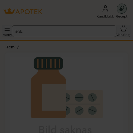
Kundklubb
Recept
Sök
Meny
Varukorg
Hem
Hoppa över Lista
Lista: . Innehåller 1 objekt.