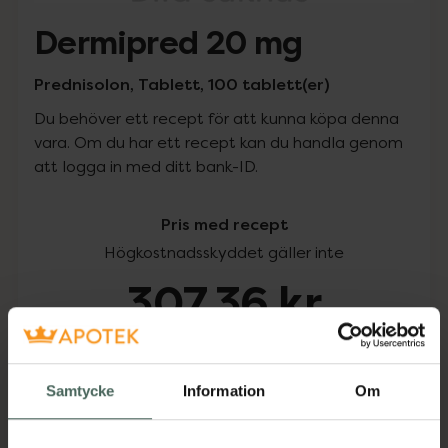
Dermipred 20 mg
Prednisolon, Tablett, 100 tablett(er)
Du behöver ett recept för att kunna köpa denna
vara. Om du har ett recept kan du handla genom
att logga in med ditt bank-ID.
Pris med recept
Högkostnadsskyddet gäller inte
307,36 kr
I apotek:
307,36 kr
Samtycke
Information
Om
Köp via ditt recept