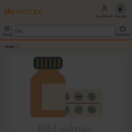
Kundklubb
Recept
Sök
Meny
Varukorg
Hem
Hoppa över Lista
Lista: . Innehåller 1 objekt.