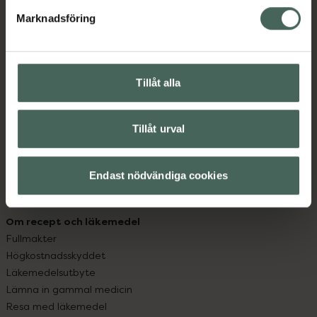
med oss.
Marknadsföring
Kundservice
Kontakta oss
Vanliga frågor
Tillåt alla
Hitta apotek
Handla tryggt
Leverans, betalning och retur
Tillåt urval
Kundklubb
Sajtens tillgänglighet
Endast nödvändiga cookies
App
Köpvillkor
Om recept och läkemedel
Fullmakter
Högkostnadsskyddet
Läkemedelsutbyte
Lämna in gammal medicin
Resa med läkemedel