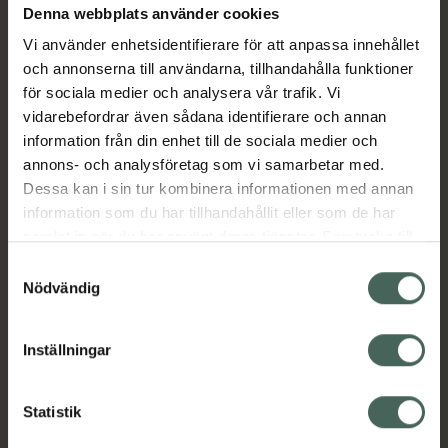
Denna webbplats använder cookies
Aktuella erbjudanden
Vi använder enhetsidentifierare för att anpassa innehållet
och annonserna till användarna, tillhandahålla funktioner
Beskrivning
Dölj
för sociala medier och analysera vår trafik. Vi
vidarebefordrar även sådana identifierare och annan
information från din enhet till de sociala medier och
Läs alltid bipacksedeln innan
annons- och analysföretag som vi samarbetar med.
användning.
Dessa kan i sin tur kombinera informationen med annan
EAN:
07046261172486
information som du har tillhandahållit eller som de har
samlat in när du har använt deras tjänster. Samtycke till
cookies är frivilligt och du kan när som helst ändra eller
Samtyckesval
återkalla ditt samtycke via webbplatsens
Nödvändig
cookieinställningar. Ett återkallat samtycke påverkar inte
lagligheten av behandling som skett innan återkallelsen.
Inställningar
Kronans Apotek finns här för dig. Du hittar oss från Skåne i
syd till Lappland i norr, och online i mobilen och på
datorn. Oavsett vem du är så är det vårt uppdrag att
Statistik
hjälpa just dig att må lite bättre. Välkommen att prata