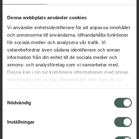
Aktuella erbjudanden
Denna webbplats använder cookies
Vi använder enhetsidentifierare för att anpassa innehållet
Beskrivning
Dölj
och annonserna till användarna, tillhandahålla funktioner
för sociala medier och analysera vår trafik. Vi
vidarebefordrar även sådana identifierare och annan
Läs alltid bipacksedeln innan
information från din enhet till de sociala medier och
användning.
annons- och analysföretag som vi samarbetar med.
EAN:
05415062314111
Dessa kan i sin tur kombinera informationen med annan
information som du har tillhandahållit eller som de har
samlat in när du har använt deras tjänster. Samtycke till
cookies är frivilligt och du kan när som helst ändra eller
Bipacksedel från FASS
Visa
Samtyckesval
återkalla ditt samtycke via webbplatsens
Nödvändig
cookieinställningar. Ett återkallat samtycke påverkar inte
lagligheten av behandling som skett innan återkallelsen.
Inställningar
Kronans Apotek finns här för dig. Du hittar oss från Skåne i