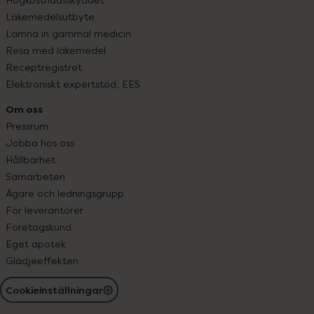
Läkemedelsutbyte
Lämna in gammal medicin
Resa med läkemedel
Receptregistret
Elektroniskt expertstöd, EES
Om oss
Pressrum
Jobba hos oss
Hållbarhet
Samarbeten
Ägare och ledningsgrupp
För leverantörer
Företagskund
Eget apotek
Glädjeeffekten
Cookieinställningar