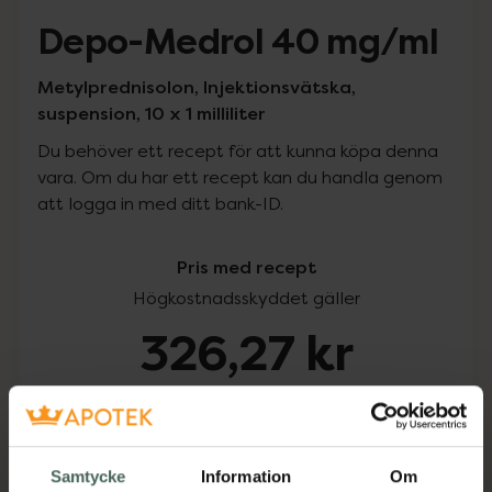
Depo-Medrol 40 mg/ml
Metylprednisolon, Injektionsvätska,
suspension, 10 x 1 milliliter
Du behöver ett recept för att kunna köpa denna
vara. Om du har ett recept kan du handla genom
att logga in med ditt bank-ID.
Pris med recept
Högkostnadsskyddet gäller
326,27 kr
I apotek:
326,27 kr
Köp via ditt recept
Samtycke
Information
Om