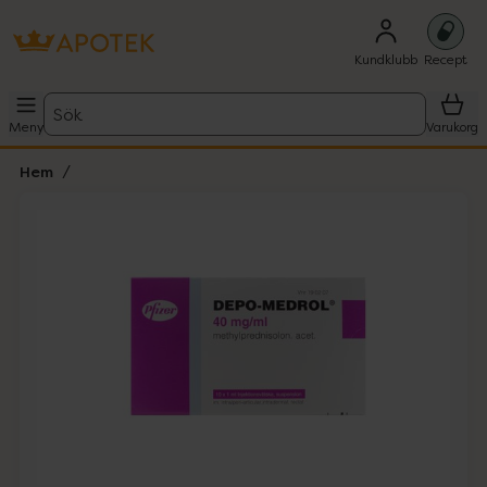
Kundklubb
Recept
Sök
Meny
Varukorg
Hem
Hoppa över Lista
Lista: . Innehåller 1 objekt.