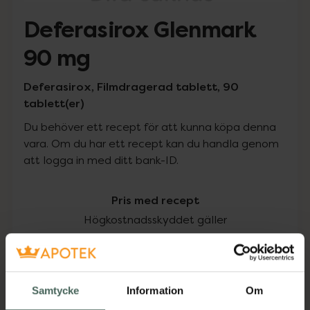
Deferasirox Glenmark
90 mg
Deferasirox, Filmdragerad tablett, 90
tablett(er)
Du behöver ett recept för att kunna köpa denna
vara. Om du har ett recept kan du handla genom
att logga in med ditt bank-ID.
Pris med recept
Högkostnadsskyddet gäller
1818,44 kr
I apotek:
1818,44 kr
Samtycke
Information
Om