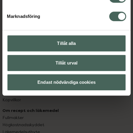
datorn. Oavsett vem du är så är det vårt uppdrag att
hjälpa just dig att må lite bättre. Välkommen att prata
Marknadsföring
med oss.
Kundservice
Kontakta oss
Tillåt alla
Vanliga frågor
Hitta apotek
Tillåt urval
Handla tryggt
Leverans, betalning och retur
Kundklubb
Endast nödvändiga cookies
Sajtens tillgänglighet
App
Köpvillkor
Om recept och läkemedel
Fullmakter
Högkostnadsskyddet
Läkemedelsutbyte