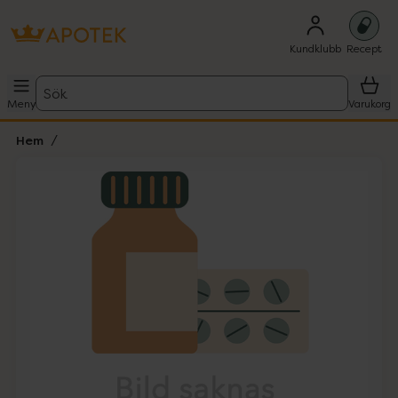
Kundklubb
Recept
Sök
Meny
Varukorg
Hem
Hoppa över Lista
Lista: . Innehåller 1 objekt.