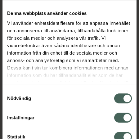
Köp via ditt recept
Denna webbplats använder cookies
Vi använder enhetsidentifierare för att anpassa innehållet
Aktuella erbjudanden
och annonserna till användarna, tillhandahålla funktioner
för sociala medier och analysera vår trafik. Vi
Beskrivning
Dölj
vidarebefordrar även sådana identifierare och annan
information från din enhet till de sociala medier och
annons- och analysföretag som vi samarbetar med.
EAN:
07350109550498
Dessa kan i sin tur kombinera informationen med annan
information som du har tillhandahållit eller som de har
samlat in när du har använt deras tjänster. Samtycke till
Bipacksedel från FASS
Visa
cookies är frivilligt och du kan när som helst ändra eller
Samtyckesval
återkalla ditt samtycke via webbplatsens
Nödvändig
cookieinställningar. Ett återkallat samtycke påverkar inte
lagligheten av behandling som skett innan återkallelsen.
Inställningar
Kronans Apotek finns här för dig. Du hittar oss från Skåne i
syd till Lappland i norr, och online i mobilen och på
Statistik