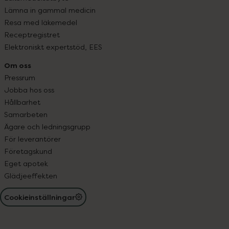
Lämna in gammal medicin
Resa med läkemedel
Receptregistret
Elektroniskt expertstöd, EES
Om oss
Pressrum
Jobba hos oss
Hållbarhet
Samarbeten
Ägare och ledningsgrupp
För leverantörer
Företagskund
Eget apotek
Glädjeeffekten
Cookieinställningar