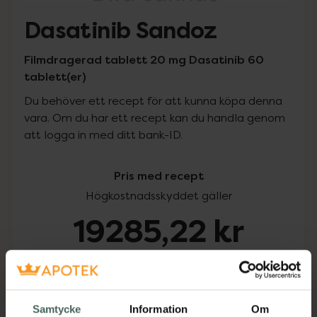
Dasatinib Sandoz
Filmdragerad tablett 20 mg Dasatinib 60
tablett(er)
Du behöver ett recept för att kunna köpa denna
vara. Om du har ett recept kan du handla genom
att logga in med ditt bank-ID.
Pris med recept
Högkostnadsskyddet gäller
19285,22 kr
I apotek:
19285,22 kr
Köp via ditt recept
Samtycke
Information
Om