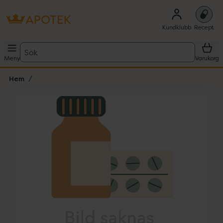
Kundklubb
Recept
Sök
Meny
Varukorg
Hem
Hoppa över Lista
Lista: . Innehåller 1 objekt.