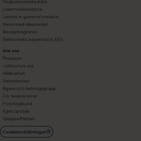
Högkostnadsskyddet
Läkemedelsutbyte
Lämna in gammal medicin
Resa med läkemedel
Receptregistret
Elektroniskt expertstöd, EES
Om oss
Pressrum
Jobba hos oss
Hållbarhet
Samarbeten
Ägare och ledningsgrupp
För leverantörer
Företagskund
Eget apotek
Glädjeeffekten
Cookieinställningar