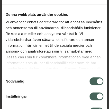
Aktuella erbjudanden
Denna webbplats använder cookies
Vi använder enhetsidentifierare för att anpassa innehållet
Beskrivning
Dölj
och annonserna till användarna, tillhandahålla funktioner
för sociala medier och analysera vår trafik. Vi
vidarebefordrar även sådana identifierare och annan
Läs alltid bipacksedeln innan
information från din enhet till de sociala medier och
användning.
annons- och analysföretag som vi samarbetar med.
Dessa kan i sin tur kombinera informationen med annan
EAN:
07613421026387
information som du har tillhandahållit eller som de har
samlat in när du har använt deras tjänster. Samtycke till
cookies är frivilligt och du kan när som helst ändra eller
Bipacksedel från FASS
Visa
Samtyckesval
återkalla ditt samtycke via webbplatsens
Nödvändig
cookieinställningar. Ett återkallat samtycke påverkar inte
lagligheten av behandling som skett innan återkallelsen.
Inställningar