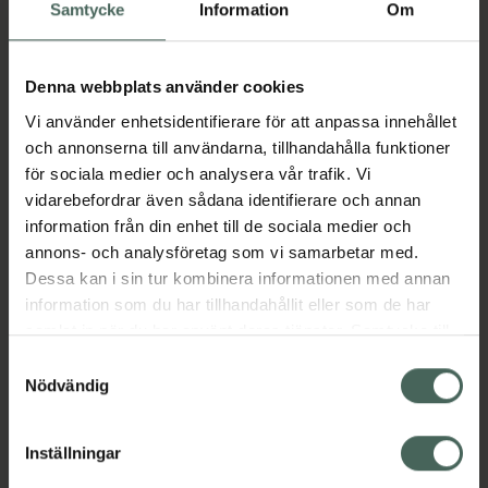
Köp via ditt recept
Samtycke
Information
Om
Denna webbplats använder cookies
Aktuella erbjudanden
Vi använder enhetsidentifierare för att anpassa innehållet
och annonserna till användarna, tillhandahålla funktioner
Beskrivning
Dölj
för sociala medier och analysera vår trafik. Vi
vidarebefordrar även sådana identifierare och annan
information från din enhet till de sociala medier och
Läs alltid bipacksedeln innan
annons- och analysföretag som vi samarbetar med.
användning.
Dessa kan i sin tur kombinera informationen med annan
EAN:
05055565762318
information som du har tillhandahållit eller som de har
samlat in när du har använt deras tjänster. Samtycke till
cookies är frivilligt och du kan när som helst ändra eller
Samtyckesval
återkalla ditt samtycke via webbplatsens
Nödvändig
Bipacksedel från FASS
Visa
cookieinställningar. Ett återkallat samtycke påverkar inte
lagligheten av behandling som skett innan återkallelsen.
Inställningar