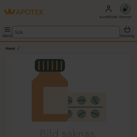
Kundklubb
Recept
Sök
Meny
Varukorg
Hem
Hoppa över Lista
Lista: . Innehåller 1 objekt.