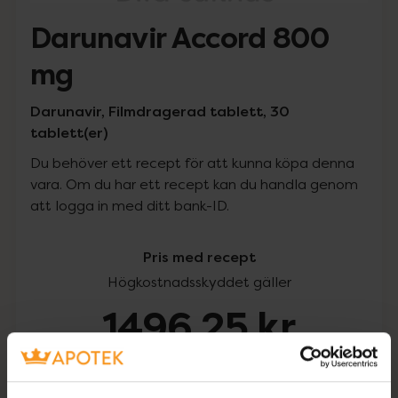
Darunavir Accord 800
mg
Darunavir, Filmdragerad tablett, 30
tablett(er)
Du behöver ett recept för att kunna köpa denna
vara. Om du har ett recept kan du handla genom
att logga in med ditt bank-ID.
Pris med recept
Högkostnadsskyddet gäller
1496,25 kr
I apotek:
1496,25 kr