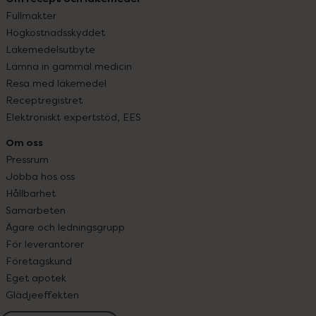
Fullmakter
Högkostnadsskyddet
Läkemedelsutbyte
Lämna in gammal medicin
Resa med läkemedel
Receptregistret
Elektroniskt expertstöd, EES
Om oss
Pressrum
Jobba hos oss
Hållbarhet
Samarbeten
Ägare och ledningsgrupp
För leverantörer
Företagskund
Eget apotek
Glädjeeffekten