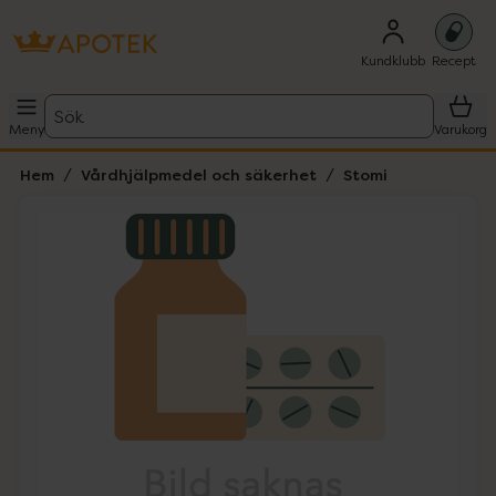
Kundklubb
Recept
Sök
Meny
Varukorg
Hem
Vårdhjälpmedel och säkerhet
Stomi
Hoppa över Lista
Lista: . Innehåller 1 objekt.