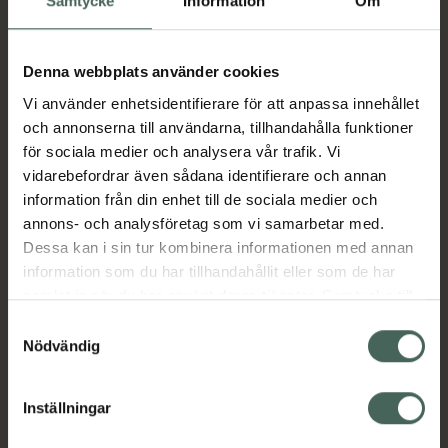
Samtycke
Information
Om
Beskrivning
Dölj
Denna webbplats använder cookies
Jämförpris
50 kr
/
st
Vi använder enhetsidentifierare för att anpassa innehållet
EAN:
05709817296846
och annonserna till användarna, tillhandahålla funktioner
för sociala medier och analysera vår trafik. Vi
Kategorier:
vidarebefordrar även sådana identifierare och annan
Mage
Stomi
information från din enhet till de sociala medier och
annons- och analysföretag som vi samarbetar med.
Dessa kan i sin tur kombinera informationen med annan
information som du har tillhandahållit eller som de har
samlat in när du har använt deras tjänster. Samtycke till
Upptäck flera produkter inom
cookies är frivilligt och du kan när som helst ändra eller
Samtyckesval
Mage
Stomi
återkalla ditt samtycke via webbplatsens
Nödvändig
cookieinställningar. Ett återkallat samtycke påverkar inte
lagligheten av behandling som skett innan återkallelsen.
Inställningar