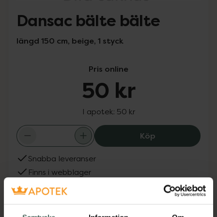
Dansac bälte bälte
längd 150 cm, beige, 1 styck
Pris online
50 kr
I apotek:
50 kr
Dansac bälte bä
Köp
Snabba leveranser
Finns i webblager
Aktuella erbjudanden