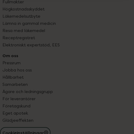
Fullmakter
Högkostnadsskyddet
Läkemedelsutbyte
Lämna in gammal medicin
Resa med läkemedel
Receptregistret
Elektroniskt expertstöd, EES
Om oss
Pressrum
Jobba hos oss
Hållbarhet
Samarbeten
Ägare och ledningsgrupp
För leverantörer
Företagskund
Eget apotek
Glädjeeffekten
Cookieinställningar