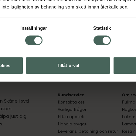
inte lagligheten av behandling som skett innan återkallelsen.
Aktuella erbjudanden
Inställningar
Statistik
okies
Tillåt urval
Kundservice
Om re
ån Skåne i syd
Kontakta oss
Fullma
atorn.
Vanliga frågor
Högkos
lpa just dig
Hitta apotek
Läkem
s.
Handla tryggt
Lämna 
Leverans, betalning och retur
Resa 