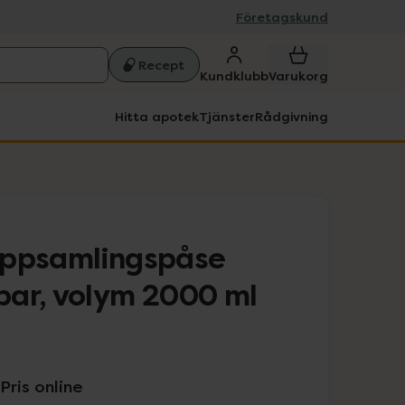
Företagskund
Recept
Kundklubb
Varukorg
Hitta apotek
Tjänster
Rådgivning
uppsamlingspåse
ar, volym 2000 ml
Pris online