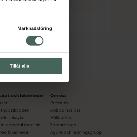
Marknadsföring
Tillåt alla
cept och läkemedel
Om oss
kter
Pressrum
tnadsskyddet
Jobba hos oss
edelsutbyte
Hållbarhet
in gammal medicin
Samarbeten
med läkemedel
Ägare och ledningsgrupp