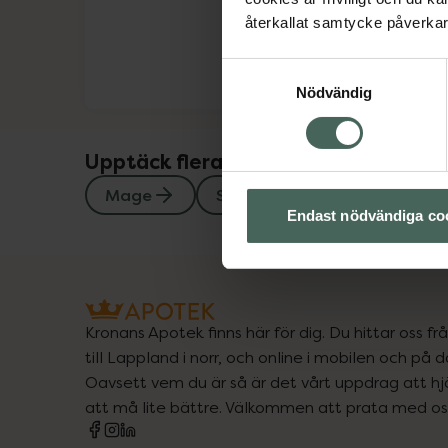
återkallat samtycke påverkar 
Samtyckesval
Nödvändig
Upptäck flera produkter inom
Mage
Stomi
Endast nödvändiga co
Kronans Apotek finns här för dig. Du hittar oss fr
till Lappland i norr, och online i mobilen och på d
Oavsett vem du är så är det vårt uppdrag att hjä
att må lite bättre. Välkommen att prata med os