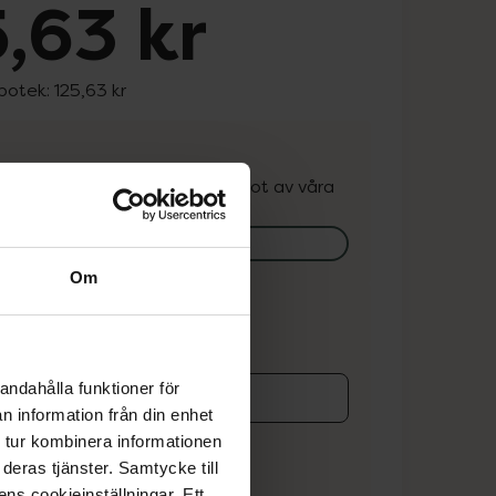
,63 kr
apotek:
125,63 kr
. Varan kan finnas i lager hos något av våra
k.
lagerstatus på apotek
Om
ns i lager online
andahålla funktioner för
n information från din enhet
koren
 tur kombinera informationen
deras tjänster. Samtycke till
ens cookieinställningar. Ett