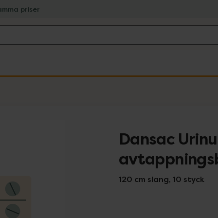
amma priser
Dansac Urin
avtappningsb
120 cm slang, 10 styck