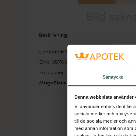
Beskrivning
Jämförpris
12,56 kr
/
st
EAN:
05709817117585
Kategorier:
Samtycke
Mage
Stomi
Denna webbplats använder 
Vi använder enhetsidentifierar
sociala medier och analysera 
till de sociala medier och a
med annan information som du 
cookies är frivilligt och du k