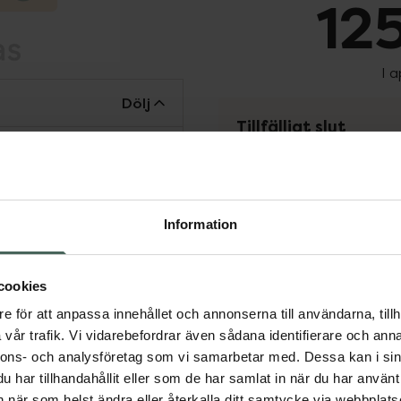
125
I 
Dölj
Tillfälligt slut
Tillfälligt slut online
fysiska Kronans Apote
Se 
Information
Få mejl när varan fin
cookies
Din e-postadress
e för att anpassa innehållet och annonserna till användarna, tillh
vår trafik. Vi vidarebefordrar även sådana identifierare och anna
vill
Jag accepterar
nnons- och analysföretag som vi samarbetar med. Dessa kan i sin
har tillhandahållit eller som de har samlat in när du har använt 
Spara
an när som helst ändra eller återkalla ditt samtycke via webbplats