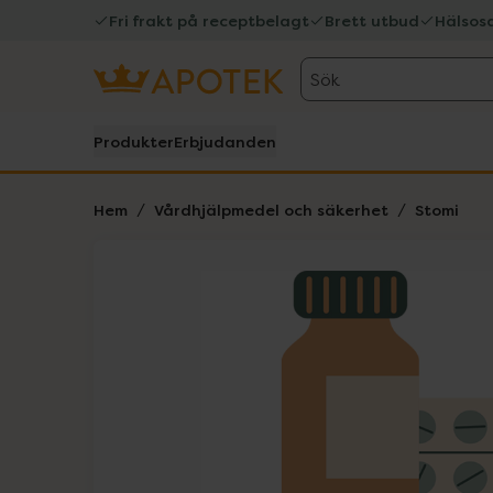
Fri frakt på receptbelagt
Brett utbud
Hälsos
Sök
Produkter
Erbjudanden
Hem
Vårdhjälpmedel och säkerhet
Stomi
Hoppa över Lista
Lista: . Innehåller 1 objekt.