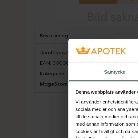
Beskrivning
Jämförpris
6,83 kr
/
st
EAN:
00000000092005
Samtycke
Kategorier:
Mage
Stomi
Denna webbplats använder 
Vi använder enhetsidentifierar
sociala medier och analysera 
till de sociala medier och a
med annan information som du 
cookies är frivilligt och du k