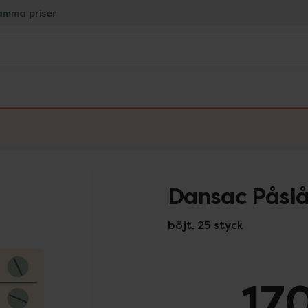
amma priser
Dansac Påslå
böjt, 25 styck
170