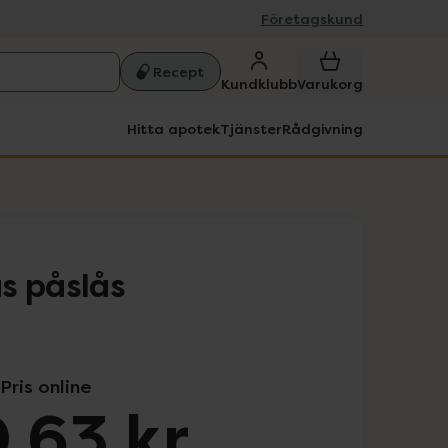
Företagskund
Recept
Kundklubb
Varukorg
Hitta apotek
Tjänster
Rådgivning
s påslås
Pris online
,63 kr