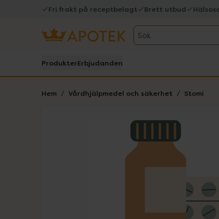
Fri frakt på receptbelagt
Brett utbud
Hälsos
Sök
Produkter
Erbjudanden
Hem
Vårdhjälpmedel och säkerhet
Stomi
Hoppa över Lista
Lista: . Innehåller 1 objekt.