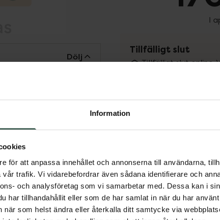
I 
Tillfälligt slut
Dölj
Tillfälligt slut online
fysiska Kronans Apote
Se 
Information
Få mejl när varan fin
Din e-postadress
cookies
e för att anpassa innehållet och annonserna till användarna, tillh
vill
Jag accepterar
vår trafik. Vi vidarebefordrar även sådana identifierare och anna
nnons- och analysföretag som vi samarbetar med. Dessa kan i sin
Spara
har tillhandahållit eller som de har samlat in när du har använt 
an när som helst ändra eller återkalla ditt samtycke via webbplats