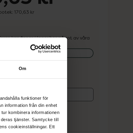
apotek:
170,63 kr
. Varan kan finnas i lager hos något av våra
k.
lagerstatus på apotek
Om
ns i lager online
andahålla funktioner för
koren
n information från din enhet
 tur kombinera informationen
deras tjänster. Samtycke till
ens cookieinställningar. Ett