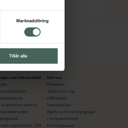
Marknadsföring
Tillåt alla
cept och läkemedel
Om oss
kter
Pressrum
tnadsskyddet
Jobba hos oss
edelsutbyte
Hållbarhet
in gammal medicin
Samarbeten
med läkemedel
Ägare och ledningsgrupp
registret
För leverantörer
oniskt expertstöd, EES
Företagskund