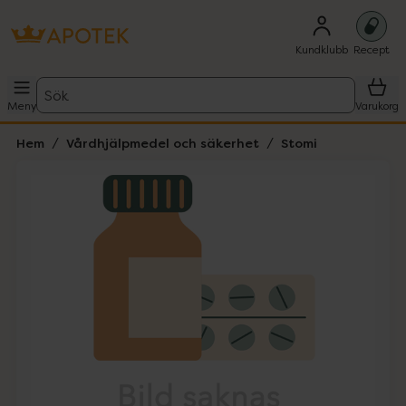
Kundklubb
Recept
Sök
Meny
Varukorg
Hem
Vårdhjälpmedel och säkerhet
Stomi
Hoppa över Lista
Lista: . Innehåller 1 objekt.