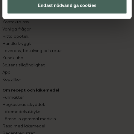
Endast nödvändiga cookies
Kundservice
Kontakta oss
Vanliga frågor
Hitta apotek
Handla tryggt
Leverans, betalning och retur
Kundklubb
Sajtens tillgänglighet
App
Köpvillkor
Om recept och läkemedel
Fullmakter
Högkostnadsskyddet
Läkemedelsutbyte
Lämna in gammal medicin
Resa med läkemedel
Receptregistret