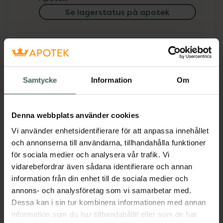
Se lagerstatus på apotek
Få mejl när varan finns i lager online
Din e-postadress
Samtycke
Information
Om
villkoren
Jag accepterar
Spara
Denna webbplats använder cookies
Vi använder enhetsidentifierare för att anpassa innehållet
och annonserna till användarna, tillhandahålla funktioner
Aktuella erbjudanden
för sociala medier och analysera vår trafik. Vi
vidarebefordrar även sådana identifierare och annan
Beskrivning
Dölj
information från din enhet till de sociala medier och
annons- och analysföretag som vi samarbetar med.
Dessa kan i sin tur kombinera informationen med annan
Jämförpris
47,50 kr
/
st
information som du har tillhandahållit eller som de har
EAN:
05709817291261