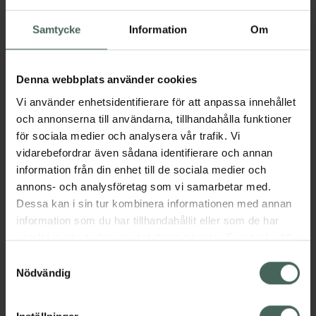
Samtycke
Information
Om
Aktuella erbjudanden
Denna webbplats använder cookies
Beskrivning
Dölj
Vi använder enhetsidentifierare för att anpassa innehållet
och annonserna till användarna, tillhandahålla funktioner
Jämförpris
47,50 kr
/
st
för sociala medier och analysera vår trafik. Vi
EAN:
05709817312607
vidarebefordrar även sådana identifierare och annan
information från din enhet till de sociala medier och
Kategorier:
annons- och analysföretag som vi samarbetar med.
Mage
Stomi
Dessa kan i sin tur kombinera informationen med annan
information som du har tillhandahållit eller som de har
samlat in när du har använt deras tjänster. Samtycke till
cookies är frivilligt och du kan när som helst ändra eller
Samtyckesval
Upptäck flera produkter inom
återkalla ditt samtycke via webbplatsens
Nödvändig
cookieinställningar. Ett återkallat samtycke påverkar inte
Mage
Stomi
lagligheten av behandling som skett innan återkallelsen.