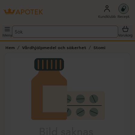
Kundklubb
Recept
Sök
Meny
Varukorg
Hem
Vårdhjälpmedel och säkerhet
Stomi
Hoppa över Lista
Lista: . Innehåller 1 objekt.