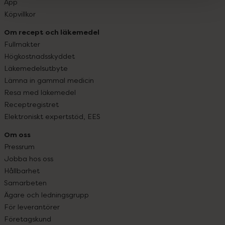
App
Köpvillkor
Om recept och läkemedel
Fullmakter
Högkostnadsskyddet
Läkemedelsutbyte
Lämna in gammal medicin
Resa med läkemedel
Receptregistret
Elektroniskt expertstöd, EES
Om oss
Pressrum
Jobba hos oss
Hållbarhet
Samarbeten
Ägare och ledningsgrupp
För leverantörer
Företagskund