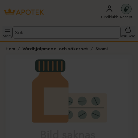
Kundklubb
Recept
Sök
Meny
Varukorg
Hem
Vårdhjälpmedel och säkerhet
Stomi
Hoppa över Lista
Lista: . Innehåller 1 objekt.