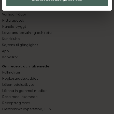
Kundservice
Kontakta oss
Vanliga frågor
Hitta apotek
Handla tryggt
Leverans, betalning och retur
Kundklubb
Sajtens tillgänglighet
App
Köpvillkor
Om recept och läkemedel
Fullmakter
Högkostnadsskyddet
Läkemedelsutbyte
Lämna in gammal medicin
Resa med läkemedel
Receptregistret
Elektroniskt expertstöd, EES