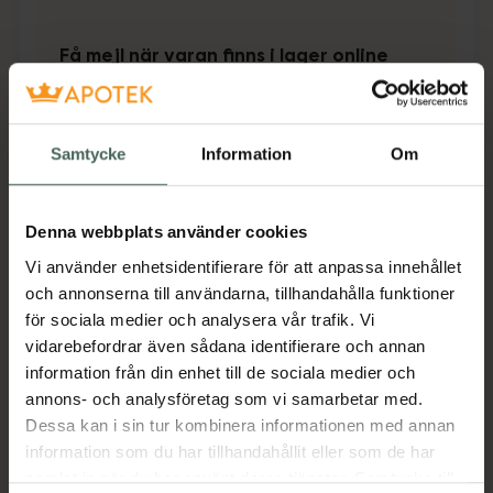
Få mejl när varan finns i lager online
Din e-postadress
Samtycke
Information
Om
villkoren
Jag accepterar
Spara
Denna webbplats använder cookies
Vi använder enhetsidentifierare för att anpassa innehållet
Aktuella erbjudanden
och annonserna till användarna, tillhandahålla funktioner
för sociala medier och analysera vår trafik. Vi
Beskrivning
Dölj
vidarebefordrar även sådana identifierare och annan
information från din enhet till de sociala medier och
annons- och analysföretag som vi samarbetar med.
Jämförpris
23,19 kr
/
st
Dessa kan i sin tur kombinera informationen med annan
EAN:
05709817363500
information som du har tillhandahållit eller som de har
samlat in när du har använt deras tjänster. Samtycke till
Kategorier: