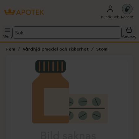
Kundklubb
Recept
Sök
Meny
Varukorg
Hem
Vårdhjälpmedel och säkerhet
Stomi
Hoppa över Lista
Lista: . Innehåller 1 objekt.