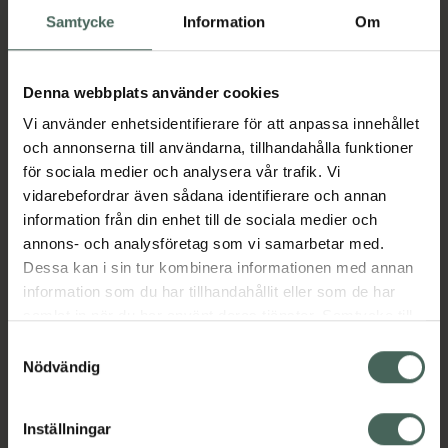
Aktuella erbjudanden
Samtycke
Information
Om
Beskrivning
Dölj
Denna webbplats använder cookies
Vi använder enhetsidentifierare för att anpassa innehållet
Jämförpris
23,19 kr
/
st
och annonserna till användarna, tillhandahålla funktioner
EAN:
05709817363470
för sociala medier och analysera vår trafik. Vi
vidarebefordrar även sådana identifierare och annan
Kategorier:
information från din enhet till de sociala medier och
Mage
Stomi
annons- och analysföretag som vi samarbetar med.
Dessa kan i sin tur kombinera informationen med annan
information som du har tillhandahållit eller som de har
samlat in när du har använt deras tjänster. Samtycke till
cookies är frivilligt och du kan när som helst ändra eller
Upptäck flera produkter inom
Samtyckesval
återkalla ditt samtycke via webbplatsens
Nödvändig
Mage
Stomi
cookieinställningar. Ett återkallat samtycke påverkar inte
lagligheten av behandling som skett innan återkallelsen.
Inställningar