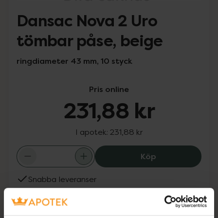
Dansac Nova 2 Uro
tömbar påse, beige
ringdiameter 43 mm, 10 styck
Pris online
231,88 kr
I apotek:
231,88 kr
Dansac Nova 2 U
Köp
Snabba leveranser
Finns i webblager