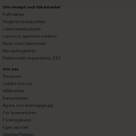
Om recept och läkemedel
Fullmakter
Högkostnadsskyddet
Läkemedelsutbyte
Lämna in gammal medicin
Resa med läkemedel
Receptregistret
Elektroniskt expertstöd, EES
Om oss
Pressrum
Jobba hos oss
Hållbarhet
Samarbeten
Ägare och ledningsgrupp
För leverantörer
Företagskund
Eget apotek
Glädjeeffekten