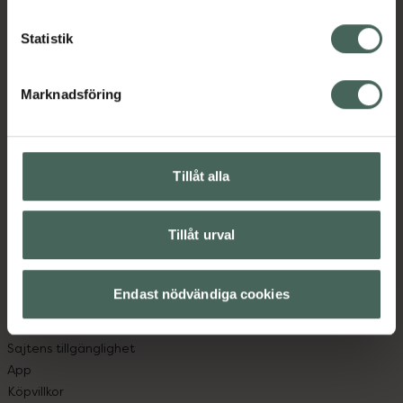
Statistik
Kronans Apotek finns här för dig. Du hittar oss från Skåne i
syd till Lappland i norr, och online i mobilen och på
Marknadsföring
datorn. Oavsett vem du är så är det vårt uppdrag att
hjälpa just dig att må lite bättre. Välkommen att prata
med oss.
Tillåt alla
Kundservice
Kontakta oss
Tillåt urval
Vanliga frågor
Hitta apotek
Handla tryggt
Endast nödvändiga cookies
Leverans, betalning och retur
Kundklubb
Sajtens tillgänglighet
App
Köpvillkor