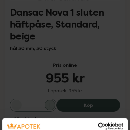
Dansac Nova 1 sluten
häftpåse, Standard,
beige
hål 30 mm, 30 styck
Pris online
955 kr
I apotek:
955 kr
Dansac Nova 1 s
Köp
Snabba leveranser
Finns i webblager