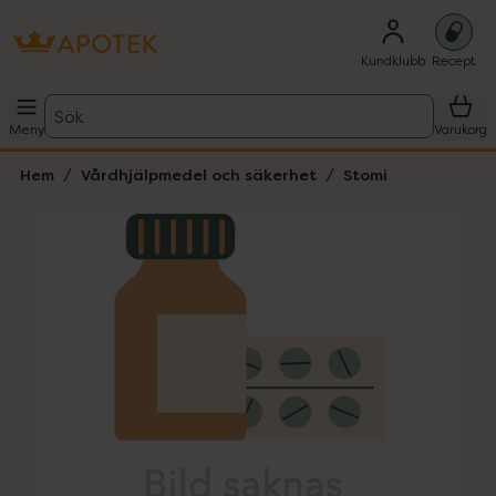
Kundklubb
Recept
Sök
Meny
Varukorg
Hem
Vårdhjälpmedel och säkerhet
Stomi
Hoppa över Lista
Lista: . Innehåller 1 objekt.