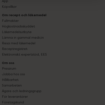
App
Köpvillkor
Om recept och läkemedel
Fullmakter
Högkostnadsskyddet
Läkemedelsutbyte
Lämna in gammal medicin
Resa med läkemedel
Receptregistret
Elektroniskt expertstöd, EES
Om oss
Pressrum
Jobba hos oss
Hållbarhet
Samarbeten
Ägare och ledningsgrupp
För leverantörer
Företagskund