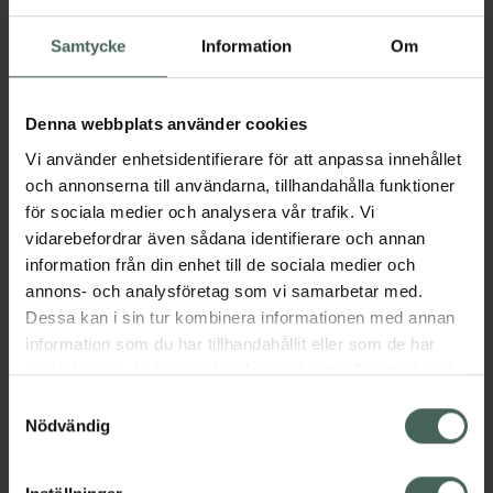
Samtycke
Information
Om
Aktuella erbjudanden
Denna webbplats använder cookies
Beskrivning
Dölj
Vi använder enhetsidentifierare för att anpassa innehållet
och annonserna till användarna, tillhandahålla funktioner
Jämförpris
31,83 kr
/
st
för sociala medier och analysera vår trafik. Vi
EAN:
05709817224672
vidarebefordrar även sådana identifierare och annan
information från din enhet till de sociala medier och
Kategorier:
annons- och analysföretag som vi samarbetar med.
Mage
Stomi
Dessa kan i sin tur kombinera informationen med annan
information som du har tillhandahållit eller som de har
samlat in när du har använt deras tjänster. Samtycke till
cookies är frivilligt och du kan när som helst ändra eller
Samtyckesval
Upptäck flera produkter inom
återkalla ditt samtycke via webbplatsens
Nödvändig
cookieinställningar. Ett återkallat samtycke påverkar inte
Mage
Stomi
lagligheten av behandling som skett innan återkallelsen.