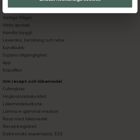
Kundservice
Kontakta oss
Vanliga frågor
Hitta apotek
Handla tryggt
Leverans, betalning och retur
Kundklubb
Sajtens tillgänglighet
App
Köpvillkor
Om recept och läkemedel
Fullmakter
Högkostnadsskyddet
Läkemedelsutbyte
Lämna in gammal medicin
Resa med läkemedel
Receptregistret
Elektroniskt expertstöd, EES