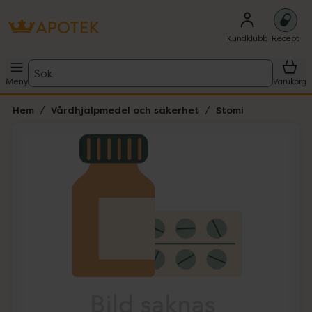
Kundklubb
Recept
Sök
Meny
Varukorg
Hem
Vårdhjälpmedel och säkerhet
Stomi
Hoppa över Lista
Lista: . Innehåller 1 objekt.