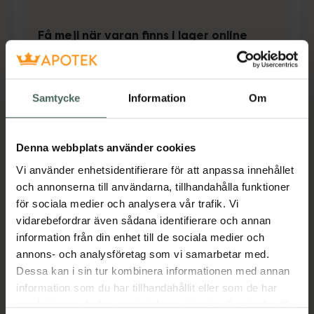
Få mejl när varan finns i lager online
Din e-postadress
Samtycke
Information
Om
villkoren
Jag accepterar
Spara
Denna webbplats använder cookies
Vi använder enhetsidentifierare för att anpassa innehållet
Aktuella erbjudanden
och annonserna till användarna, tillhandahålla funktioner
för sociala medier och analysera vår trafik. Vi
Beskrivning
Dölj
vidarebefordrar även sådana identifierare och annan
information från din enhet till de sociala medier och
annons- och analysföretag som vi samarbetar med.
Jämförpris
66,38 kr
/
st
Dessa kan i sin tur kombinera informationen med annan
EAN:
05709817346268
information som du har tillhandahållit eller som de har
samlat in när du har använt deras tjänster. Samtycke till
Kategorier: