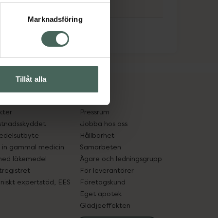
Marknadsföring
Tillåt alla
cept och läkemedel
Om oss
kter
Pressrum
tnadsskyddet
Jobba hos oss
edelsutbyte
Hållbarhet
in gammal medicin
Samarbeten
med läkemedel
Ägare och ledningsgrupp
registret
För leverantörer
oniskt expertstöd, EES
Företagskund
Eget apotek
Glädjeeffekten