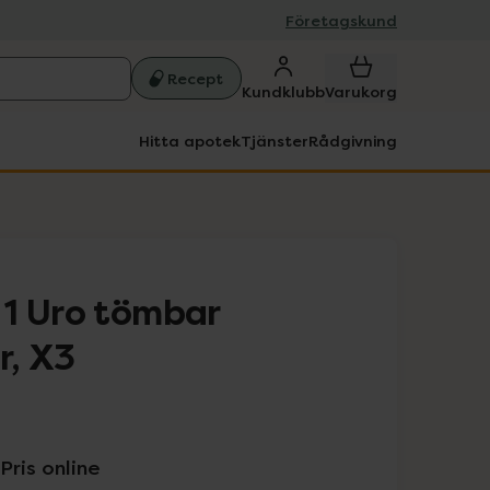
Företagskund
Recept
Kundklubb
Varukorg
Hitta apotek
Tjänster
Rådgivning
1 Uro tömbar
r, X3
Pris online