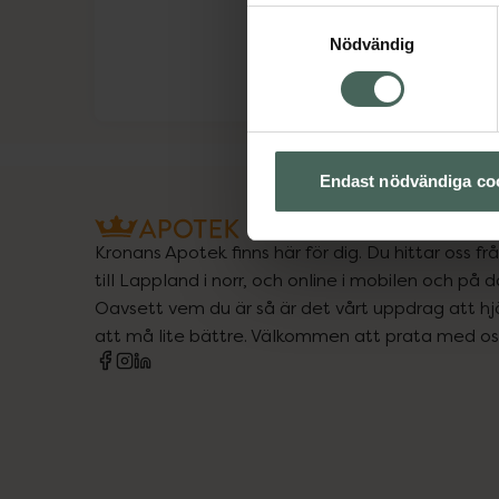
Samtyckesval
Nödvändig
Endast nödvändiga co
Kronans Apotek finns här för dig. Du hittar oss fr
till Lappland i norr, och online i mobilen och på d
Oavsett vem du är så är det vårt uppdrag att hjä
att må lite bättre. Välkommen att prata med os