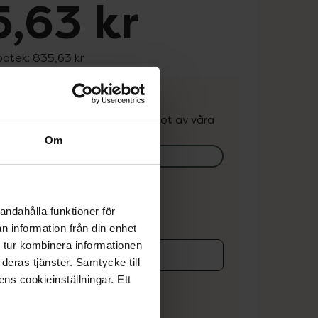
,63 kr
potek:
835,63 kr
. Varan kan finnas i lager hos något av våra
k.
Om
lagerstatus på apotek
ns i lager online
andahålla funktioner för
n information från din enhet
 tur kombinera informationen
deras tjänster. Samtycke till
koren
ens cookieinställningar. Ett