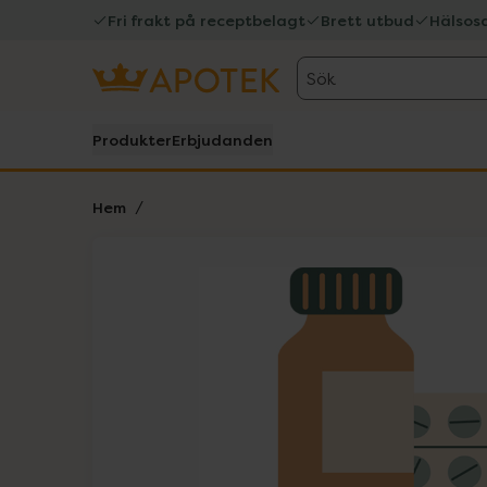
Fri frakt på receptbelagt
Brett utbud
Hälsos
Sök
Produkter
Erbjudanden
Hem
Hoppa över Lista
Lista: . Innehåller 1 objekt.