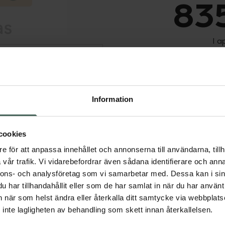
835
I a
Dölj
Tillfälligt slut
Tillfälligt slut online
fysiska Kronans Apote
Information
Se 
cookies
Få mejl när varan fin
e för att anpassa innehållet och annonserna till användarna, tillh
vår trafik. Vi vidarebefordrar även sådana identifierare och anna
Din e-postadress
nnons- och analysföretag som vi samarbetar med. Dessa kan i sin
har tillhandahållit eller som de har samlat in när du har använt 
vill
Jag accepterar
an när som helst ändra eller återkalla ditt samtycke via webbplats
inte lagligheten av behandling som skett innan återkallelsen.
Spara