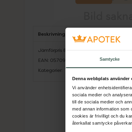
Beskrivning
Jämförpris
83,56 kr
/
st
Samtycke
EAN:
05709817366426
Kategorier:
Denna webbplats använder 
Vi använder enhetsidentifierar
sociala medier och analysera 
till de sociala medier och a
med annan information som du 
cookies är frivilligt och du k
återkallat samtycke påverkar 