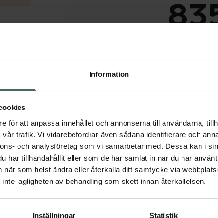
835
I a
Dölj
Information
Snabba leve
cookies
Aktuella erbjudanden
e för att anpassa innehållet och annonserna till användarna, tillh
vår trafik. Vi vidarebefordrar även sådana identifierare och anna
nnons- och analysföretag som vi samarbetar med. Dessa kan i sin
har tillhandahållit eller som de har samlat in när du har använt 
an när som helst ändra eller återkalla ditt samtycke via webbplats
inte lagligheten av behandling som skett innan återkallelsen.
Inställningar
Statistik