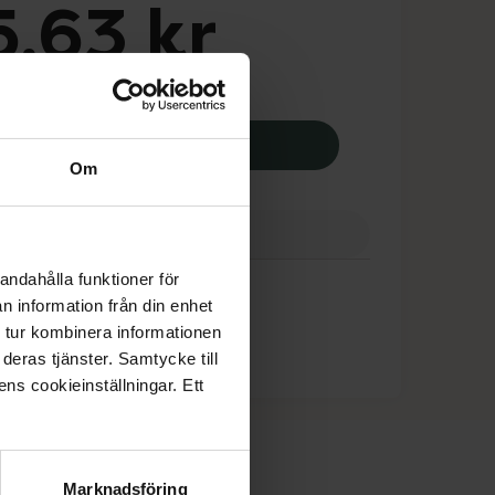
,63 kr
potek:
835,63 kr
Dansac Nova 1 Uro tömbar häftpåse, 
Köp
Om
ranser
Finns i webblager
andahålla funktioner för
n information från din enhet
 tur kombinera informationen
deras tjänster. Samtycke till
ens cookieinställningar. Ett
Marknadsföring