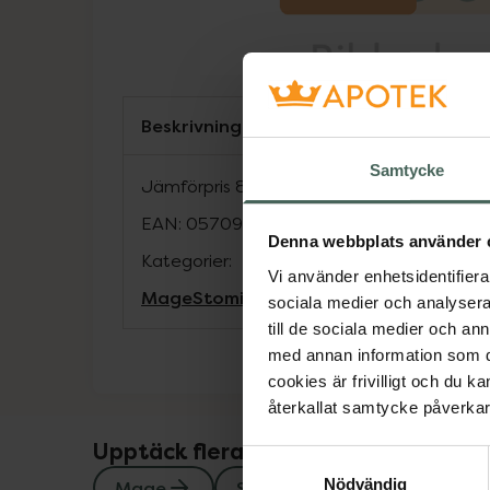
Beskrivning
Samtycke
Jämförpris
83,56 kr
/
st
EAN:
05709817363388
Denna webbplats använder 
Kategorier:
Vi använder enhetsidentifierar
Mage
Stomi
sociala medier och analysera 
till de sociala medier och a
med annan information som du 
cookies är frivilligt och du k
återkallat samtycke påverkar 
Upptäck flera produkter inom
Samtyckesval
Nödvändig
Mage
Stomi