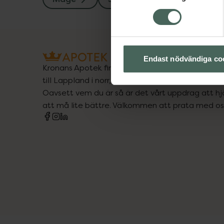
Endast nödvändiga co
Kronans Apotek finns här för dig. Du hittar oss fr
till Lappland i norr, och online i mobilen och på d
Oavsett vem du är så är det vårt uppdrag att hjä
att må lite bättre. Välkommen att prata med os