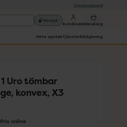
Företagskund
Recept
Kundklubb
Varukorg
Hitta apotek
Tjänster
Rådgivning
1 Uro tömbar
ige, konvex, X3
Pris online