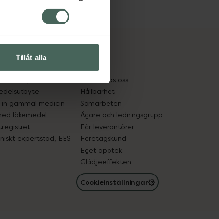
cept och läkemedel
Om oss
Tillåt alla
kter
Pressrum
tnadsskyddet
Jobba hos oss
edelsutbyte
Hållbarhet
in gammal medicin
Samarbeten
med läkemedel
Ägare och ledningsgrupp
registret
För leverantörer
oniskt expertstöd, EES
Företagskund
Eget apotek
Glädjeeffekten
Cookieinställningar