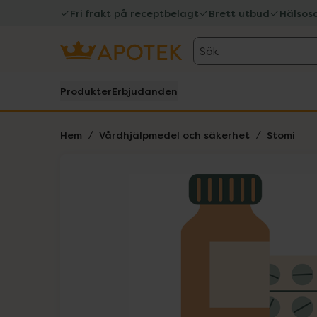
Fri frakt på receptbelagt
Brett utbud
Hälsos
Sök
Produkter
Erbjudanden
Hem
Vårdhjälpmedel och säkerhet
Stomi
Hoppa över Lista
Lista: . Innehåller 1 objekt.