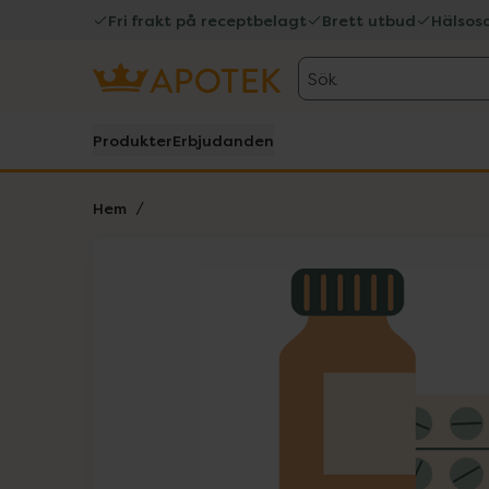
Fri frakt på receptbelagt
Brett utbud
Hälsos
Sök
Produkter
Erbjudanden
Hem
Hoppa över Lista
Lista: . Innehåller 1 objekt.