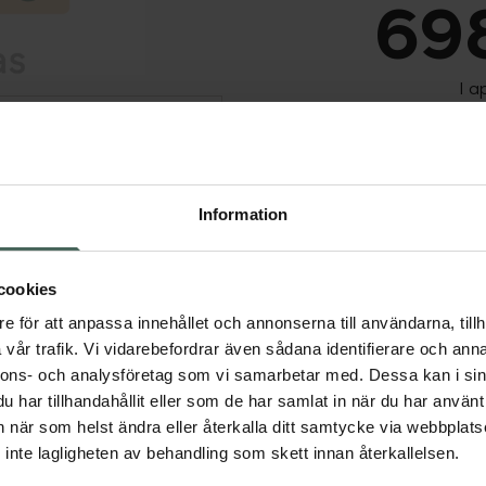
698
I a
Dölj
Tillfälligt slut
Tillfälligt slut online
fysiska Kronans Apote
Information
Se 
cookies
Få mejl när varan fin
e för att anpassa innehållet och annonserna till användarna, tillh
vår trafik. Vi vidarebefordrar även sådana identifierare och anna
Din e-postadress
nnons- och analysföretag som vi samarbetar med. Dessa kan i sin
har tillhandahållit eller som de har samlat in när du har använt 
vill
Jag accepterar
an när som helst ändra eller återkalla ditt samtycke via webbplats
inte lagligheten av behandling som skett innan återkallelsen.
Spara