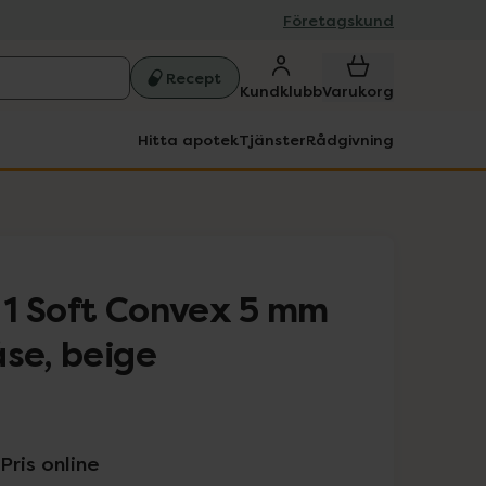
Företagskund
Recept
Kundklubb
Varukorg
Hitta apotek
Tjänster
Rådgivning
1 Soft Convex 5 mm
åse, beige
Pris online