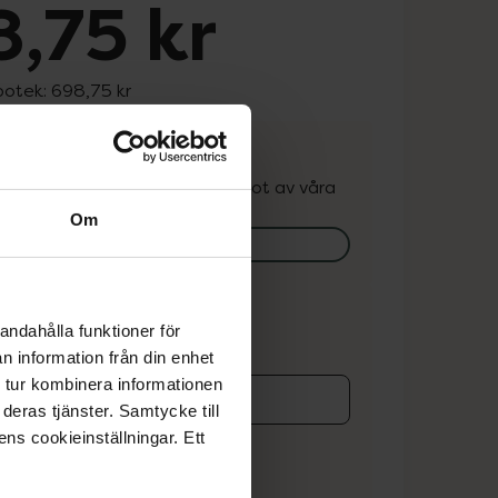
,75 kr
potek:
698,75 kr
. Varan kan finnas i lager hos något av våra
k.
Om
lagerstatus på apotek
ns i lager online
andahålla funktioner för
n information från din enhet
 tur kombinera informationen
deras tjänster. Samtycke till
koren
ens cookieinställningar. Ett