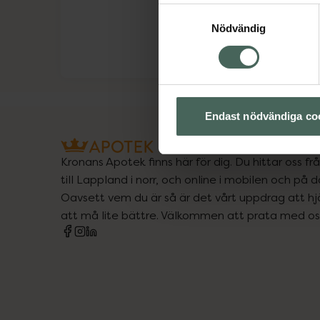
Samtyckesval
Nödvändig
Endast nödvändiga co
Kronans Apotek finns här för dig. Du hittar oss fr
till Lappland i norr, och online i mobilen och på d
Oavsett vem du är så är det vårt uppdrag att hjä
att må lite bättre. Välkommen att prata med os