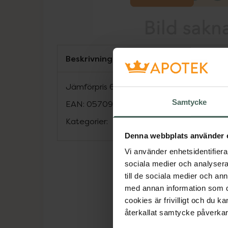
Beskrivning
Jämförpris
69,88 kr
/
st
Samtycke
EAN:
05709817346893
Kategorier:
Denna webbplats använder 
Vi använder enhetsidentifierar
sociala medier och analysera 
till de sociala medier och a
med annan information som du 
cookies är frivilligt och du k
återkallat samtycke påverkar 