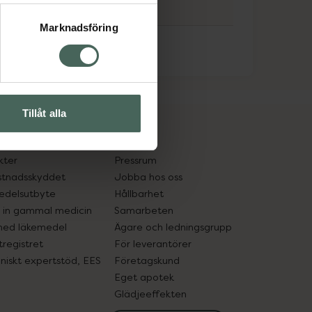
Marknadsföring
Tillåt alla
cept och läkemedel
Om oss
kter
Pressrum
tnadsskyddet
Jobba hos oss
edelsutbyte
Hållbarhet
in gammal medicin
Samarbeten
med läkemedel
Ägare och ledningsgrupp
registret
För leverantörer
oniskt expertstöd, EES
Företagskund
Eget apotek
Glädjeeffekten