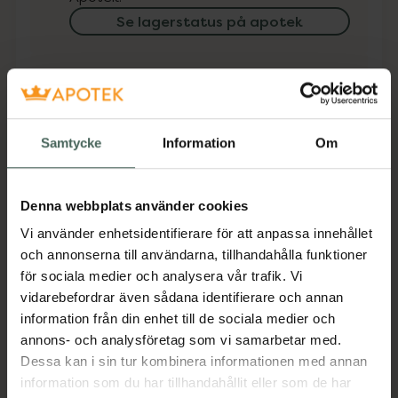
Se lagerstatus på apotek
Få mejl när varan finns i lager online
Din e-postadress
Samtycke
Information
Om
villkoren
Jag accepterar
Spara
Denna webbplats använder cookies
Vi använder enhetsidentifierare för att anpassa innehållet
och annonserna till användarna, tillhandahålla funktioner
Aktuella erbjudanden
för sociala medier och analysera vår trafik. Vi
vidarebefordrar även sådana identifierare och annan
Beskrivning
Dölj
information från din enhet till de sociala medier och
annons- och analysföretag som vi samarbetar med.
Dessa kan i sin tur kombinera informationen med annan
Jämförpris
41,52 kr
/
st
information som du har tillhandahållit eller som de har
EAN:
05709817319453