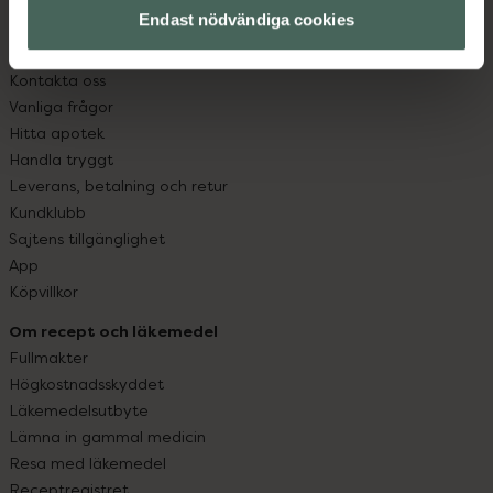
Endast nödvändiga cookies
Kundservice
Kontakta oss
Vanliga frågor
Hitta apotek
Handla tryggt
Leverans, betalning och retur
Kundklubb
Sajtens tillgänglighet
App
Köpvillkor
Om recept och läkemedel
Fullmakter
Högkostnadsskyddet
Läkemedelsutbyte
Lämna in gammal medicin
Resa med läkemedel
Receptregistret