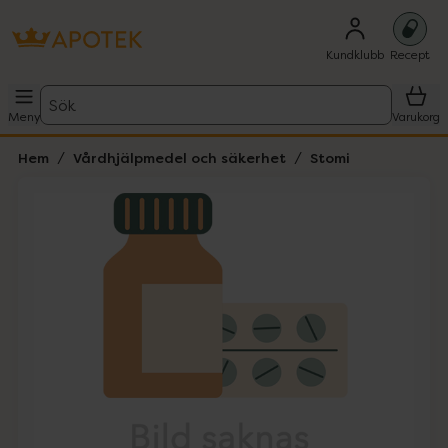
Kundklubb
Recept
Sök
Meny
Varukorg
Hem
Vårdhjälpmedel och säkerhet
Stomi
Hoppa över Lista
Lista: . Innehåller 1 objekt.