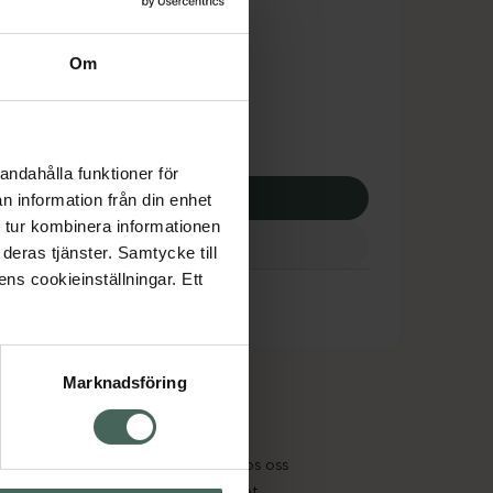
tnadsskyddet gäller
4,36 kr
Om
potek:
2164,36 kr
andahålla funktioner för
p via ditt recept
n information från din enhet
 tur kombinera informationen
deras tjänster. Samtycke till
ens cookieinställningar. Ett
Marknadsföring
cept och läkemedel
Om oss
kter
Pressrum
tnadsskyddet
Jobba hos oss
edelsutbyte
Hållbarhet