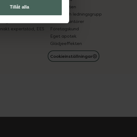
in gammal medicin
Samarbeten
Tillåt alla
med läkemedel
Ägare och ledningsgrupp
registret
För leverantörer
oniskt expertstöd, EES
Företagskund
Eget apotek
Glädjeeffekten
Cookieinställningar