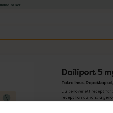
amma priser
Dailiport 5 m
Takrolimus, Depotkapsel,
Du behöver ett recept för 
recept kan du handla genom
Pr