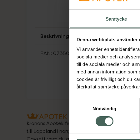
Samtycke
Beskrivning
Denna webbplats använder 
Vi använder enhetsidentifierar
EAN:
07350124334813
sociala medier och analysera 
till de sociala medier och a
med annan information som du 
cookies är frivilligt och du k
återkallat samtycke påverkar 
Samtyckesval
Nödvändig
Kronans Apotek finns här för dig. Du hittar oss fr
till Lappland i norr, och online i mobilen och på d
Oavsett vem du är så är det vårt uppdrag att hjä