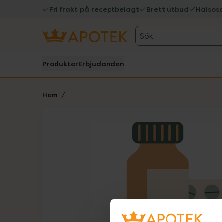
Fri frakt på receptbelagt
Brett utbud
Hälsos
Sök
Produkter
Erbjudanden
Hem
Hoppa över Lista
Lista: . Innehåller 1 objekt.