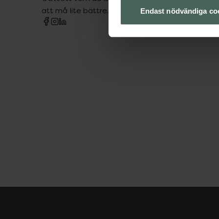
att må lite bättre. Välkommen att prata med os
Endast nödvändiga co