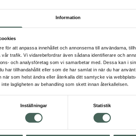
Högkos
216
Information
Dölj
cookies
I a
e för att anpassa innehållet och annonserna till användarna, tillh
Kö
vår trafik. Vi vidarebefordrar även sådana identifierare och anna
nnons- och analysföretag som vi samarbetar med. Dessa kan i sin
har tillhandahållit eller som de har samlat in när du har använt 
an när som helst ändra eller återkalla ditt samtycke via webbplats
Aktuella erbjudanden
inte lagligheten av behandling som skett innan återkallelsen.
Inställningar
Statistik
Kundservice
Om re
ån Skåne i syd
Kontakta oss
Fullma
atorn.
Vanliga frågor
Högkos
lpa just dig
Hitta apotek
Läkem