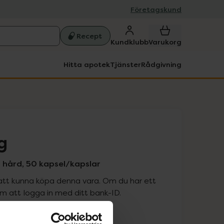
Företagskund
Recept
Kundklubb
Varukorg
Hitta apotek
Tjänster
Rådgivning
g
 hård, 50 kapsel/kapslar
att kunna köpa denna vara. Om du har ett
 att logga in med ditt bank-ID.
is med recept