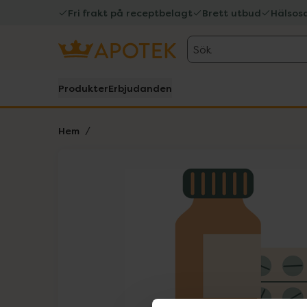
Fri frakt på receptbelagt
Brett utbud
Hälsos
Sök
Produkter
Erbjudanden
Hem
Hoppa över Lista
Lista: . Innehåller 1 objekt.