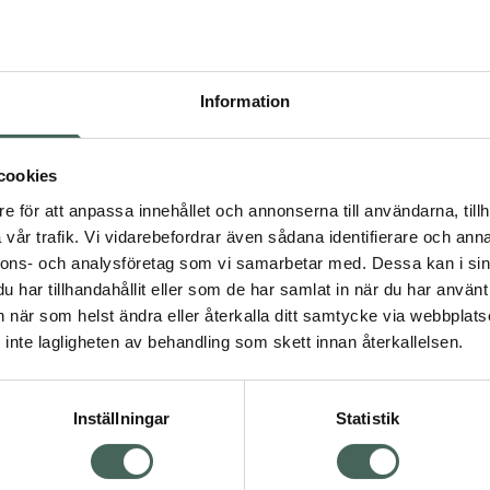
Högkos
216
Information
Dölj
I a
cookies
Kö
dning.
e för att anpassa innehållet och annonserna till användarna, tillh
vår trafik. Vi vidarebefordrar även sådana identifierare och anna
nnons- och analysföretag som vi samarbetar med. Dessa kan i sin
Aktuella erbjudanden
har tillhandahållit eller som de har samlat in när du har använt 
an när som helst ändra eller återkalla ditt samtycke via webbplats
Visa
inte lagligheten av behandling som skett innan återkallelsen.
Inställningar
Statistik
Kundservice
Om re