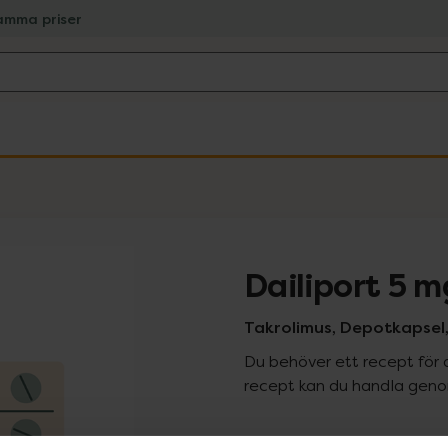
amma priser
Dailiport 5 m
Takrolimus, Depotkapsel,
Du behöver ett recept för 
recept kan du handla genom
Pr