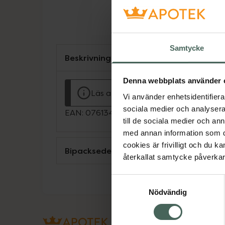
Samtycke
Beskrivning
Denna webbplats använder 
Läs alltid bipacksedeln innan använ
Vi använder enhetsidentifierar
sociala medier och analysera 
EAN:
07613421028671
till de sociala medier och a
med annan information som du 
cookies är frivilligt och du k
Bipacksedel från FASS
återkallat samtycke påverkar 
Samtyckesval
Nödvändig