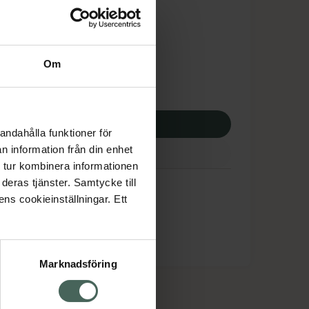
tnadsskyddet gäller
5,39 kr
Om
potek:
2165,39 kr
p via ditt recept
andahålla funktioner för
n information från din enhet
 tur kombinera informationen
deras tjänster. Samtycke till
ens cookieinställningar. Ett
Marknadsföring
cept och läkemedel
Om oss