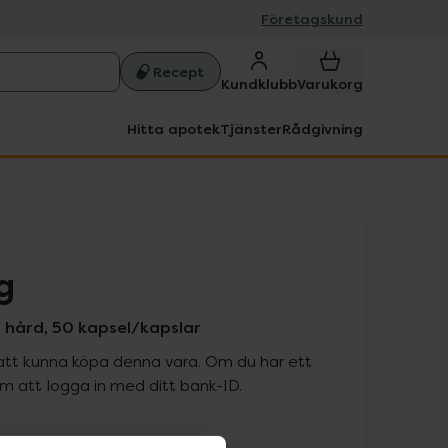
Företagskund
Recept
Kundklubb
Varukorg
Hitta apotek
Tjänster
Rådgivning
g
 hård, 50 kapsel/kapslar
att kunna köpa denna vara. Om du har ett
 att logga in med ditt bank-ID.
is med recept