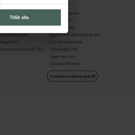
kter
Pressrum
tnadsskyddet
Jobba hos oss
Tillåt alla
edelsutbyte
Hållbarhet
in gammal medicin
Samarbeten
med läkemedel
Ägare och ledningsgrupp
registret
För leverantörer
oniskt expertstöd, EES
Företagskund
Eget apotek
Glädjeeffekten
Cookieinställningar