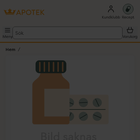
Kundklubb
Recept
Sök
Meny
Varukorg
Hem
Hoppa över Lista
Lista: . Innehåller 1 objekt.