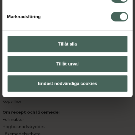
datorn. Oavsett vem du är så är det vårt uppdrag att
hjälpa just dig att må lite bättre. Välkommen att prata
Marknadsföring
med oss.
Kundservice
Kontakta oss
Tillåt alla
Vanliga frågor
Hitta apotek
Tillåt urval
Handla tryggt
Leverans, betalning och retur
Kundklubb
Endast nödvändiga cookies
Sajtens tillgänglighet
App
Köpvillkor
Om recept och läkemedel
Fullmakter
Högkostnadsskyddet
Läkemedelsutbyte