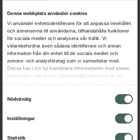
Köp via ditt recept
Denna webbplats använder cookies
Vi använder enhetsidentifierare för att anpassa innehållet
Aktuella erbjudanden
och annonserna till användarna, tillhandahålla funktioner
för sociala medier och analysera vår trafik. Vi
Beskrivning
Dölj
vidarebefordrar även sådana identifierare och annan
information från din enhet till de sociala medier och
annons- och analysföretag som vi samarbetar med.
EAN:
07622436114262
Dessa kan i sin tur kombinera informationen med annan
information som du har tillhandahållit eller som de har
samlat in när du har använt deras tjänster. Samtycke till
Bipacksedel från FASS
Visa
cookies är frivilligt och du kan när som helst ändra eller
Samtyckesval
återkalla ditt samtycke via webbplatsens
Nödvändig
cookieinställningar. Ett återkallat samtycke påverkar inte
lagligheten av behandling som skett innan återkallelsen.
Inställningar
Kronans Apotek finns här för dig. Du hittar oss från Skåne i
syd till Lappland i norr, och online i mobilen och på
Statistik