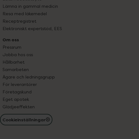
Lämna in gammal medicin
Resa med läkemedel
Receptregistret
Elektroniskt expertstöd, EES
Om oss
Pressrum
Jobba hos oss
Hållbarhet
Samarbeten
Ägare och ledningsgrupp
För leverantörer
Företagskund
Eget apotek
Glädjeeffekten
Cookieinställningar