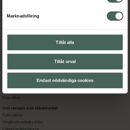
datorn. Oavsett vem du är så är det vårt uppdrag att
hjälpa just dig att må lite bättre. Välkommen att prata
Marknadsföring
med oss.
Kundservice
Kontakta oss
Tillåt alla
Vanliga frågor
Hitta apotek
Tillåt urval
Handla tryggt
Leverans, betalning och retur
Kundklubb
Endast nödvändiga cookies
Sajtens tillgänglighet
App
Köpvillkor
Om recept och läkemedel
Fullmakter
Högkostnadsskyddet
Läkemedelsutbyte