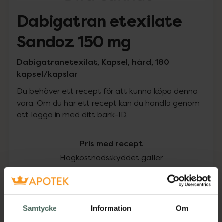
Dabigatran etexilate
Sandoz 150 mg
Dabigatranetexilat, Kapsel, hård, 180
kapsel/kapslar
Du behöver ett recept för att kunna köpa denna
vara. Om du har ett recept kan du handla genom
att logga in med ditt bank-ID.
Pris med recept
Högkostnadsskyddet gäller
656,25 kr
I apotek:
656,25 kr
Samtycke
Information
Om