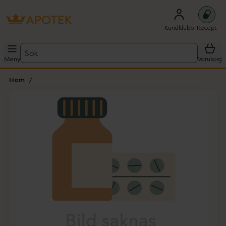
Kundklubb
Recept
Sök
Meny
Varukorg
Hem
Hoppa över Lista
Lista: . Innehåller 1 objekt.