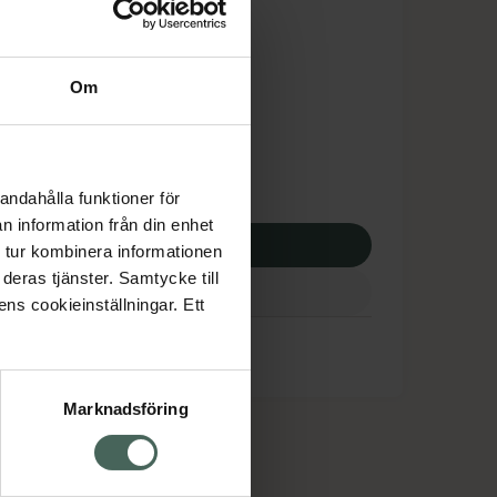
is med recept
tnadsskyddet gäller
Om
,51 kr
apotek:
258,51 kr
andahålla funktioner för
n information från din enhet
p via ditt recept
 tur kombinera informationen
deras tjänster. Samtycke till
ens cookieinställningar. Ett
Marknadsföring
cept och läkemedel
Om oss
kter
Pressrum