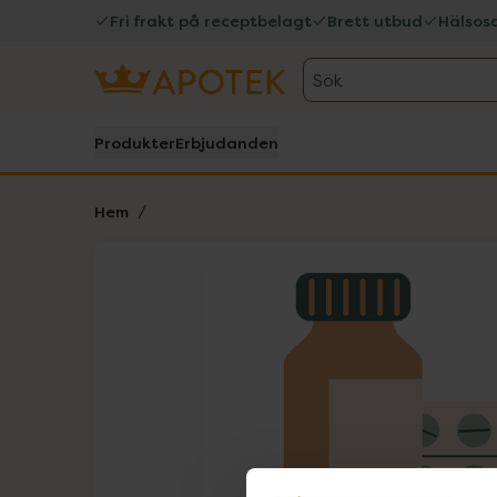
Fri frakt på receptbelagt
Brett utbud
Hälsos
Sök
Produkter
Erbjudanden
Hem
Hoppa över Lista
Lista: . Innehåller 1 objekt.