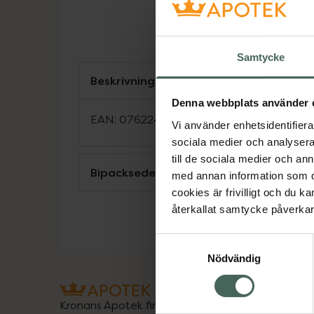
Samtycke
Beskrivning
Denna webbplats använder 
EAN:
07622436113838
Vi använder enhetsidentifierar
sociala medier och analysera 
till de sociala medier och a
Bipacksedel från FASS
med annan information som du 
cookies är frivilligt och du k
återkallat samtycke påverkar 
Samtyckesval
Nödvändig
Kronans Apotek finns här för dig. Du hittar oss fr