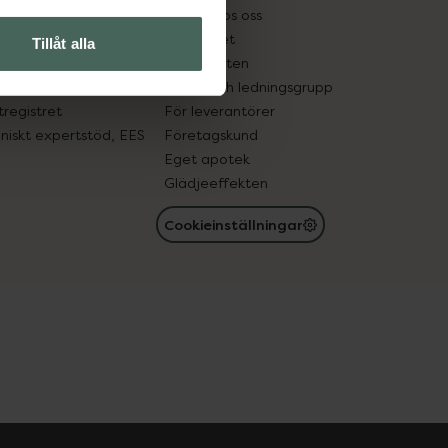
tnadsskyddet
Jobba hos oss
edelsutbyte
Hållbarhet
Tillåt alla
in gammal medicin
Samarbeten
med läkemedel
Ägare och ledningsgrupp
registret
För leverantörer
oniskt expertstöd, EES
Företagskund
Eget apotek
Glädjeeffekten
Cookieinställningar