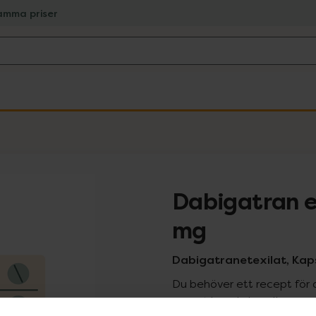
amma priser
Dabigatran e
mg
Dabigatranetexilat, Kaps
Du behöver ett recept för 
recept kan du handla genom