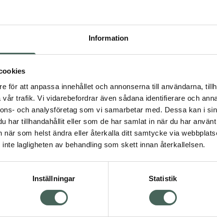
Pr
Högkos
Information
258
Dölj
cookies
I 
e för att anpassa innehållet och annonserna till användarna, tillh
vår trafik. Vi vidarebefordrar även sådana identifierare och anna
Kö
nnons- och analysföretag som vi samarbetar med. Dessa kan i sin
Visa
har tillhandahållit eller som de har samlat in när du har använt 
an när som helst ändra eller återkalla ditt samtycke via webbplats
Aktuella erbjudanden
inte lagligheten av behandling som skett innan återkallelsen.
Inställningar
Statistik
Kundservice
Om re
ån Skåne i syd
Kontakta oss
Fullma