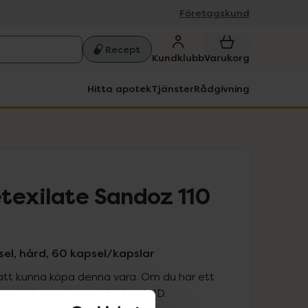
Företagskund
Recept
Kundklubb
Varukorg
Hitta apotek
Tjänster
Rådgivning
texilate Sandoz 110
el, hård, 60 kapsel/kapslar
att kunna köpa denna vara. Om du har ett
 att logga in med ditt bank-ID.