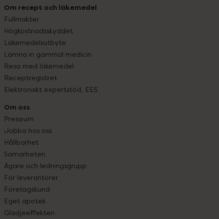
Om recept och läkemedel
Fullmakter
Högkostnadsskyddet
Läkemedelsutbyte
Lämna in gammal medicin
Resa med läkemedel
Receptregistret
Elektroniskt expertstöd, EES
Om oss
Pressrum
Jobba hos oss
Hållbarhet
Samarbeten
Ägare och ledningsgrupp
För leverantörer
Företagskund
Eget apotek
Glädjeeffekten