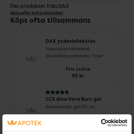
Fler produkter från DAX
Aktuella erbjudanden
Köps ofta tillsammans
DAX ytdesinfektion
Isopropanolbaserat
desinfektionsmedel. 1 liter
Pris online
95 kr
4.8 av 5 i omdöme
CCS Aloe Vera Burn gel
Brännskade gel 50 ml
Pris online
105 kr