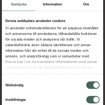
Köp båda för
:
200 kr
Samtycke
Information
Om
Köp båda
Denna webbplats använder cookies
Vi använder enhetsidentifierare för att anpassa innehållet
Beskrivning
Dölj
och annonserna till användarna, tillhandahålla funktioner
för sociala medier och analysera vår trafik. Vi
vidarebefordrar även sådana identifierare och annan
Använd biocider på ett säkert
information från din enhet till de sociala medier och
sätt. Läs alltid etiketten och
annons- och analysföretag som vi samarbetar med.
produktinformationen före
Dessa kan i sin tur kombinera informationen med annan
användning.
information som du har tillhandahållit eller som de har
samlat in när du har använt deras tjänster. Samtycke till
IPA-baserad ytdesinfektion ca 45 vol% med
cookies är frivilligt och du kan när som helst ändra eller
tensid. Effektiv mot bakterier, jästsvamp och
Samtyckesval
återkalla ditt samtycke via webbplatsens
Nödvändig
höljeförsedda virus
cookieinställningar. Ett återkallat samtycke påverkar inte
Jämförpris
135 kr
/
l
lagligheten av behandling som skett innan återkallelsen.
Inställningar
EAN:
07331964004685