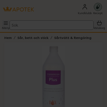
Kundklubb
Recept
Sök
Meny
Varukorg
Hem
Sår, bett och stick
Sårtvätt & Rengöring
Hoppa över Lista
Lista: . Innehåller 1 objekt.