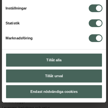
lagligheten av behandling som skett innan återkallelsen.
Inställningar
Statistik
Marknadsföring
Kronans Apotek finns här för dig. Du hittar oss från Skåne i
syd till Lappland i norr, och online i mobilen och på
datorn. Oavsett vem du är så är det vårt uppdrag att
hjälpa just dig att må lite bättre. Välkommen att prata
Tillåt alla
med oss.
Tillåt urval
Kundservice
Kontakta oss
Vanliga frågor
Endast nödvändiga cookies
Hitta apotek
Handla tryggt
Leverans, betalning och retur