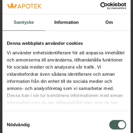
Få mejl när varan finns i lager online
Samtycke
Information
Om
Din e-postadress
Denna webbplats använder cookies
villkoren
Jag accepterar
Vi använder enhetsidentifierare för att anpassa innehållet
Spara
och annonserna till användarna, tillhandahålla funktioner
för sociala medier och analysera vår trafik. Vi
vidarebefordrar även sådana identifierare och annan
Aktuella erbjudanden
information från din enhet till de sociala medier och
annons- och analysföretag som vi samarbetar med.
Beskrivning
Dölj
Dessa kan i sin tur kombinera informationen med annan
information som du har tillhandahållit eller som de har
Jämförpris
83,13 kr
/
st
samlat in när du har använt deras tjänster. Samtycke till
cookies är frivilligt och du kan när som helst ändra eller
Samtyckesval
EAN:
08809220588129
återkalla ditt samtycke via webbplatsens
Nödvändig
Kategorier:
cookieinställningar. Ett återkallat samtycke påverkar inte