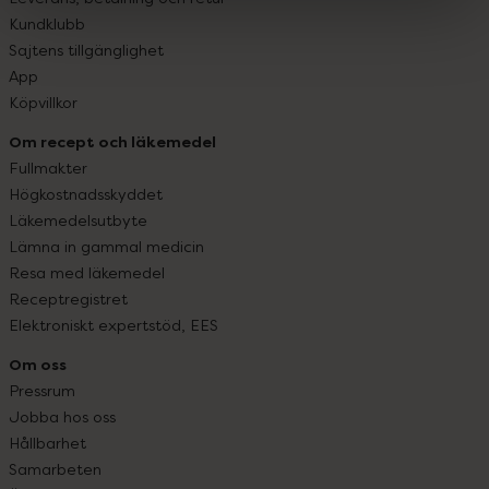
Kundklubb
Sajtens tillgänglighet
App
Köpvillkor
Om recept och läkemedel
Fullmakter
Högkostnadsskyddet
Läkemedelsutbyte
Lämna in gammal medicin
Resa med läkemedel
Receptregistret
Elektroniskt expertstöd, EES
Om oss
Pressrum
Jobba hos oss
Hållbarhet
Samarbeten