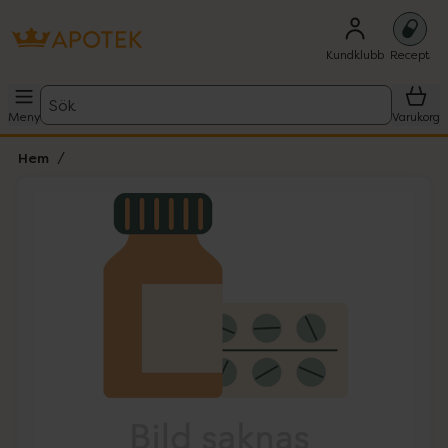
Kundklubb
Recept
Sök
Meny
Varukorg
Hem
Hoppa över Lista
Lista: . Innehåller 1 objekt.