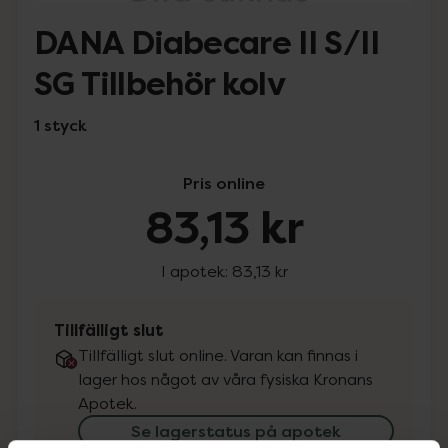
DANA Diabecare II S/II
SG Tillbehör kolv
1 styck
Pris online
83,13 kr
I apotek:
83,13 kr
Tillfälligt slut
Tillfälligt slut online. Varan kan finnas i
lager hos något av våra fysiska Kronans
Apotek.
Se lagerstatus på apotek