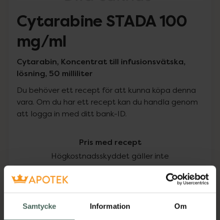
Cytarabine STADA 100
mg/ml
Cytarabin, Koncentrat till infusionsvätska,
lösning, 50 milliliter
Du behöver ett recept för att kunna köpa denna
vara. Om du har ett recept kan du handla genom
att logga in med ditt bank-ID.
Pris med recept
Högkostnadsskyddet gäller inte
355,75 kr
I apotek:
355,75 kr
Samtycke
Information
Om