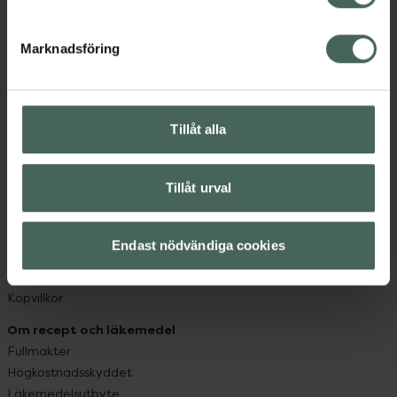
datorn. Oavsett vem du är så är det vårt uppdrag att
hjälpa just dig att må lite bättre. Välkommen att prata
Marknadsföring
med oss.
Kundservice
Kontakta oss
Tillåt alla
Vanliga frågor
Hitta apotek
Tillåt urval
Handla tryggt
Leverans, betalning och retur
Kundklubb
Endast nödvändiga cookies
Sajtens tillgänglighet
App
Köpvillkor
Om recept och läkemedel
Fullmakter
Högkostnadsskyddet
Läkemedelsutbyte