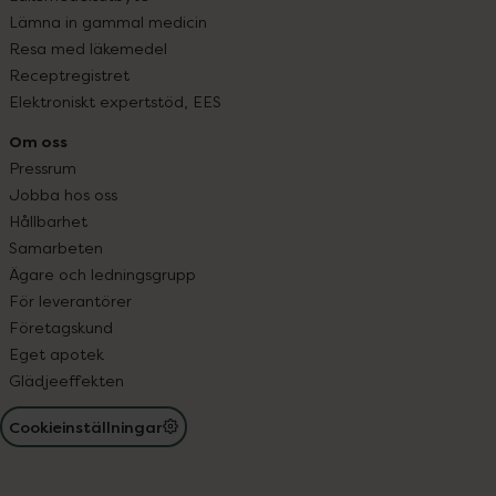
Lämna in gammal medicin
Resa med läkemedel
Receptregistret
Elektroniskt expertstöd, EES
Om oss
Pressrum
Jobba hos oss
Hållbarhet
Samarbeten
Ägare och ledningsgrupp
För leverantörer
Företagskund
Eget apotek
Glädjeeffekten
Cookieinställningar