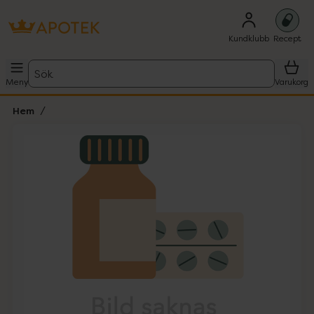
Kundklubb
Recept
Sök
Meny
Varukorg
Hem
Hoppa över Lista
Lista: . Innehåller 1 objekt.