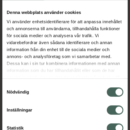
Köp via ditt recept
Denna webbplats använder cookies
Vi använder enhetsidentifierare för att anpassa innehållet
Aktuella erbjudanden
och annonserna till användarna, tillhandahålla funktioner
för sociala medier och analysera vår trafik. Vi
Beskrivning
Dölj
vidarebefordrar även sådana identifierare och annan
information från din enhet till de sociala medier och
annons- och analysföretag som vi samarbetar med.
EAN:
07046260684621
Dessa kan i sin tur kombinera informationen med annan
information som du har tillhandahållit eller som de har
samlat in när du har använt deras tjänster. Samtycke till
Bipacksedel från FASS
Visa
cookies är frivilligt och du kan när som helst ändra eller
Samtyckesval
återkalla ditt samtycke via webbplatsens
Nödvändig
cookieinställningar. Ett återkallat samtycke påverkar inte
lagligheten av behandling som skett innan återkallelsen.
Inställningar
Kronans Apotek finns här för dig. Du hittar oss från Skåne i
syd till Lappland i norr, och online i mobilen och på
Statistik