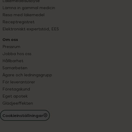
Läkemedelsutbyte
Lämna in gammal medicin
Resa med läkemedel
Receptregistret
Elektroniskt expertstöd, EES
Om oss
Pressrum
Jobba hos oss
Hållbarhet
Samarbeten
Ägare och ledningsgrupp
För leverantörer
Företagskund
Eget apotek
Glädjeeffekten
Cookieinställningar