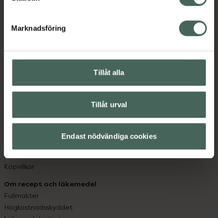
datorn. Oavsett vem du är så är det vårt uppdrag att
hjälpa just dig att må lite bättre. Välkommen att prata
Marknadsföring
med oss.
Kundservice
Tillåt alla
Kontakta oss
Vanliga frågor
Hitta apotek
Tillåt urval
Handla tryggt
Leverans, betalning och retur
Kundklubb
Endast nödvändiga cookies
Sajtens tillgänglighet
App
Köpvillkor
Om recept och läkemedel
Fullmakter
Högkostnadsskyddet