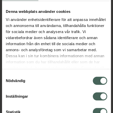
Köp via ditt recept
Denna webbplats använder cookies
Vi använder enhetsidentifierare för att anpassa innehållet
Aktuella erbjudanden
och annonserna till användarna, tillhandahålla funktioner
för sociala medier och analysera vår trafik. Vi
Beskrivning
Dölj
vidarebefordrar även sådana identifierare och annan
information från din enhet till de sociala medier och
annons- och analysföretag som vi samarbetar med.
Läs alltid bipacksedeln innan
Dessa kan i sin tur kombinera informationen med annan
användning.
information som du har tillhandahållit eller som de har
samlat in när du har använt deras tjänster. Samtycke till
EAN:
05600906905604
cookies är frivilligt och du kan när som helst ändra eller
Samtyckesval
återkalla ditt samtycke via webbplatsens
Nödvändig
cookieinställningar. Ett återkallat samtycke påverkar inte
lagligheten av behandling som skett innan återkallelsen.
Inställningar
Kronans Apotek finns här för dig. Du hittar oss från Skåne i
Statistik
syd till Lappland i norr, och online i mobilen och på