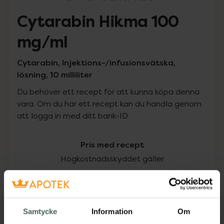
Cytarabin Hikma 100
mg/ml
Cytarabin, Injektions-/infusionsvätska,
lösning, 10 milliliter
Du behöver ett recept för att kunna köpa denna
vara. Om du har ett recept kan du handla genom
att logga in med ditt bank-ID.
Pris med recept
Högkostnadsskyddet gäller
269,09 kr
I apotek:
269,09 kr
Samtycke
Information
Om