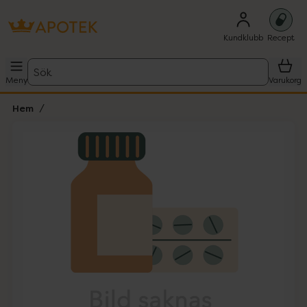
Kundklubb
Recept
Sök
Meny
Varukorg
Hem
Hoppa över Lista
Lista: . Innehåller 1 objekt.