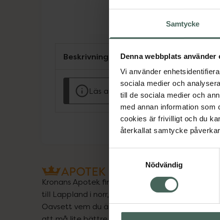
Samtycke
Beskrivning
Denna webbplats använder 
Vi använder enhetsidentifierar
sociala medier och analysera 
Läs alltid bipacksedeln innan använ
till de sociala medier och a
med annan information som du 
cookies är frivilligt och du k
återkallat samtycke påverkar 
Samtyckesval
Nödvändig
Kronans Apotek finns här för dig. Du hittar oss fr
till Lappland i norr, och online i mobilen och på d
Oavsett vem du är så är det vårt uppdrag att hjä
att må lite bättre. Välkommen att prata med os