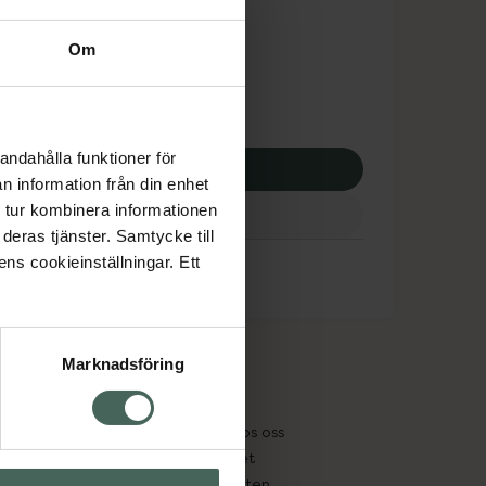
dsskyddet gäller inte
Om
0 kr
andahålla funktioner för
p via ditt recept
n information från din enhet
 tur kombinera informationen
deras tjänster. Samtycke till
ens cookieinställningar. Ett
Marknadsföring
cept och läkemedel
Om oss
kter
Pressrum
tnadsskyddet
Jobba hos oss
edelsutbyte
Hållbarhet
in gammal medicin
Samarbeten