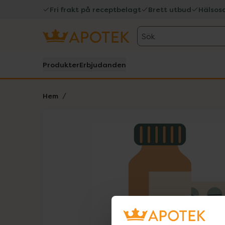
Fri frakt på receptbelagt
Brett utbud
Hälsos
Sök
Produkter
Erbjudanden
Hem
Hoppa över Lista
Lista: . Innehåller 1 objekt.