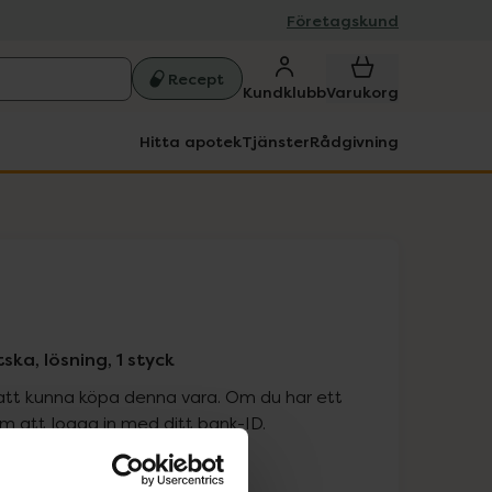
Företagskund
Recept
Kundklubb
Varukorg
Hitta apotek
Tjänster
Rådgivning
ska, lösning, 1 styck
att kunna köpa denna vara. Om du har ett
 att logga in med ditt bank-ID.
is med recept