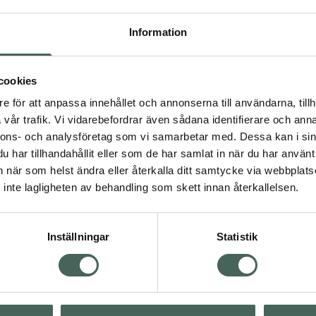
Högkostna
Information
Dölj
cookies
e för att anpassa innehållet och annonserna till användarna, tillh
Kö
vår trafik. Vi vidarebefordrar även sådana identifierare och anna
dning.
nnons- och analysföretag som vi samarbetar med. Dessa kan i sin
har tillhandahållit eller som de har samlat in när du har använt 
Aktuella erbjudanden
an när som helst ändra eller återkalla ditt samtycke via webbplats
inte lagligheten av behandling som skett innan återkallelsen.
Inställningar
Statistik
Kundservice
Om re
ån Skåne i syd
Kontakta oss
Fullma
atorn.
Vanliga frågor
Högkos
lpa just dig
Hitta apotek
Läkem
s.
Handla tryggt
Lämna 