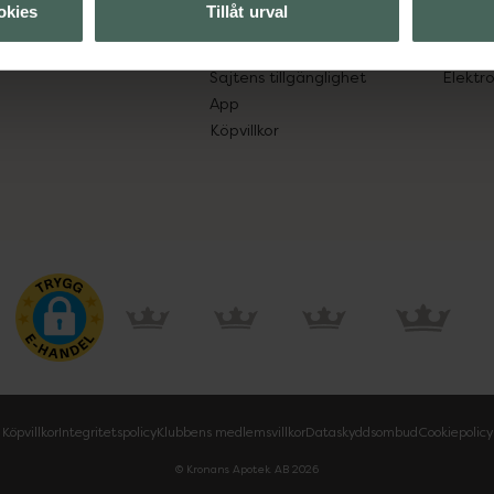
okies
Tillåt urval
Leverans, betalning och retur
Resa 
Kundklubb
Recept
Sajtens tillgänglighet
Elektr
App
Köpvillkor
Köpvillkor
Integritetspolicy
Klubbens medlemsvillkor
Dataskyddsombud
Cookiepolicy
© Kronans Apotek AB
2026