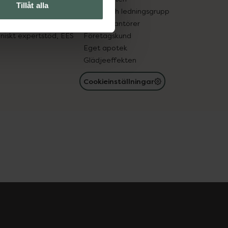
Tillåt alla
med läkemedel
Ägare och ledningsgrupp
registret
För leverantörer
oniskt expertstöd, EES
Företagskund
Eget apotek
Glädjeeffekten
Cookieinställningar