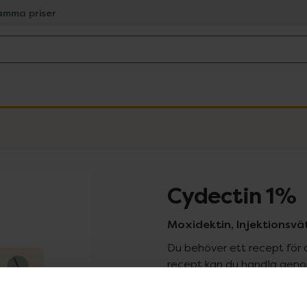
amma priser
Cydectin 1%
Moxidektin, Injektionsvät
Du behöver ett recept för 
recept kan du handla genom
Pr