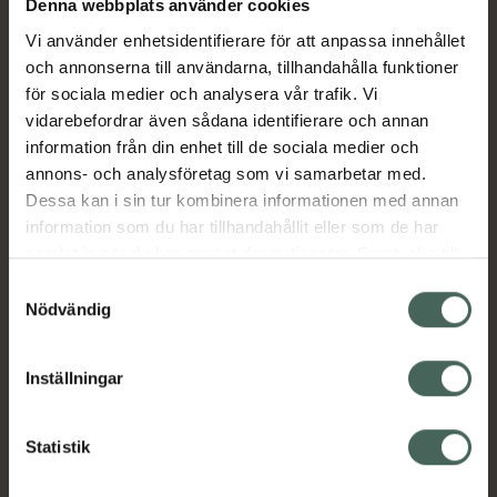
Denna webbplats använder cookies
Vi använder enhetsidentifierare för att anpassa innehållet
Aktuella erbjudanden
och annonserna till användarna, tillhandahålla funktioner
för sociala medier och analysera vår trafik. Vi
Beskrivning
Dölj
vidarebefordrar även sådana identifierare och annan
information från din enhet till de sociala medier och
annons- och analysföretag som vi samarbetar med.
Läs alltid bipacksedeln innan
Dessa kan i sin tur kombinera informationen med annan
användning.
information som du har tillhandahållit eller som de har
samlat in när du har använt deras tjänster. Samtycke till
cookies är frivilligt och du kan när som helst ändra eller
Samtyckesval
återkalla ditt samtycke via webbplatsens
Nödvändig
cookieinställningar. Ett återkallat samtycke påverkar inte
lagligheten av behandling som skett innan återkallelsen.
Kronans Apotek finns här för dig. Du hittar oss från Skåne i
Inställningar
syd till Lappland i norr, och online i mobilen och på
datorn. Oavsett vem du är så är det vårt uppdrag att
Statistik
hjälpa just dig att må lite bättre. Välkommen att prata
med oss.