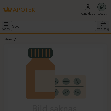
Kundklubb
Recept
Sök
Meny
Varukorg
Hem
Hoppa över Lista
Lista: . Innehåller 1 objekt.