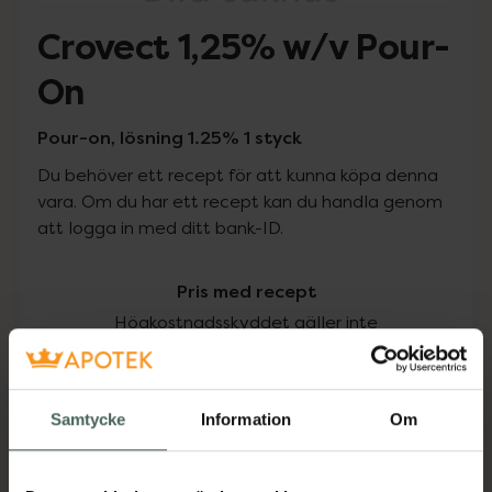
Crovect 1,25% w/v Pour-
On
Pour-on, lösning 1.25% 1 styck
Du behöver ett recept för att kunna köpa denna
vara. Om du har ett recept kan du handla genom
att logga in med ditt bank-ID.
Pris med recept
Högkostnadsskyddet gäller inte
0 kr
Samtycke
Information
Om
Köp via ditt recept