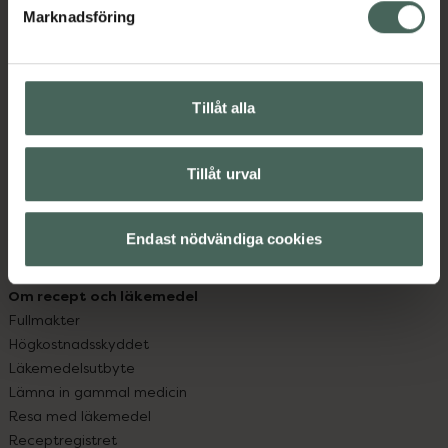
Marknadsföring
Kundservice
Kontakta oss
Vanliga frågor
Tillåt alla
Hitta apotek
Handla tryggt
Leverans, betalning och retur
Tillåt urval
Kundklubb
Sajtens tillgänglighet
App
Endast nödvändiga cookies
Köpvillkor
Om recept och läkemedel
Fullmakter
Högkostnadsskyddet
Läkemedelsutbyte
Lämna in gammal medicin
Resa med läkemedel
Receptregistret