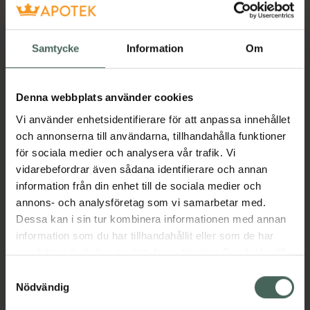
Se lagerstatus på apotek
Samtycke
Information
Om
Få mejl när varan finns i lager online
Din e-postadress
Denna webbplats använder cookies
Vi använder enhetsidentifierare för att anpassa innehållet
villkoren
Jag accepterar
och annonserna till användarna, tillhandahålla funktioner
Spara
för sociala medier och analysera vår trafik. Vi
vidarebefordrar även sådana identifierare och annan
information från din enhet till de sociala medier och
Aktuella erbjudanden
annons- och analysföretag som vi samarbetar med.
Dessa kan i sin tur kombinera informationen med annan
Beskrivning
Dölj
information som du har tillhandahållit eller som de har
samlat in när du har använt deras tjänster. Samtycke till
cookies är frivilligt och du kan när som helst ändra eller
Jämförpris
65,63 kr
/
st
Samtyckesval
återkalla ditt samtycke via webbplatsens
Nödvändig
Kategorier:
cookieinställningar. Ett återkallat samtycke påverkar inte