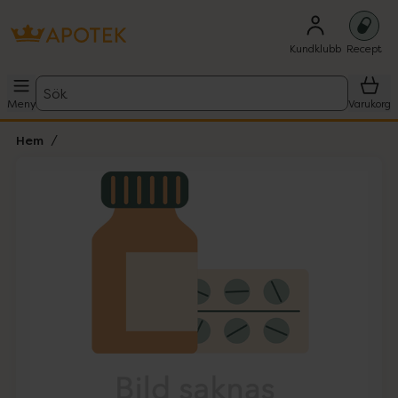
Kundklubb
Recept
Sök
Meny
Varukorg
Hem
Hoppa över Lista
Lista: . Innehåller 1 objekt.