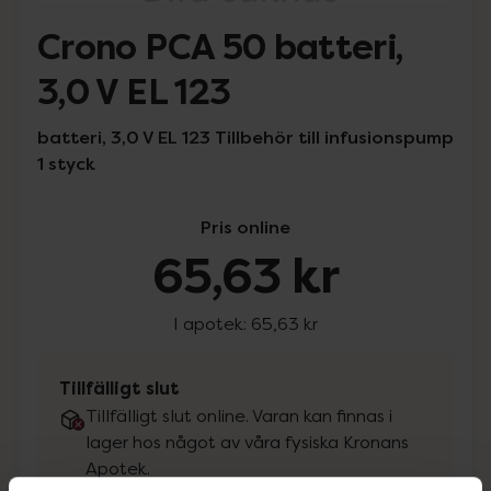
Crono PCA 50 batteri,
3,0 V EL 123
batteri, 3,0 V EL 123 Tillbehör till infusionspump
1 styck
Pris online
65,63 kr
I apotek:
65,63 kr
Tillfälligt slut
Tillfälligt slut online. Varan kan finnas i
lager hos något av våra fysiska Kronans
Apotek.