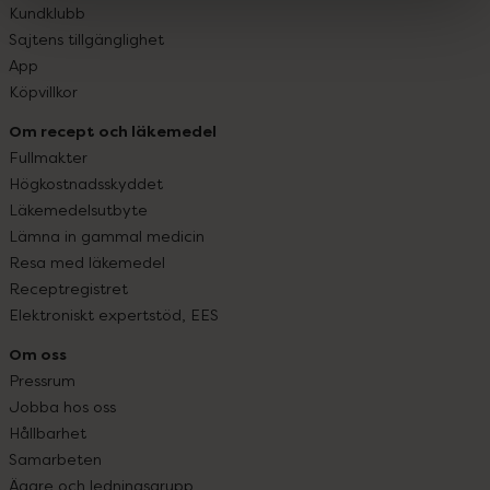
Kundklubb
Sajtens tillgänglighet
App
Köpvillkor
Om recept och läkemedel
Fullmakter
Högkostnadsskyddet
Läkemedelsutbyte
Lämna in gammal medicin
Resa med läkemedel
Receptregistret
Elektroniskt expertstöd, EES
Om oss
Pressrum
Jobba hos oss
Hållbarhet
Samarbeten
Ägare och ledningsgrupp