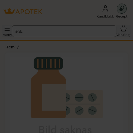
Kundklubb
Recept
Sök
Meny
Varukorg
Hem
Hoppa över Lista
Lista: . Innehåller 1 objekt.