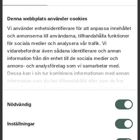
Aktuella erbjudanden
Denna webbplats använder cookies
Vi använder enhetsidentifierare för att anpassa innehållet
Beskrivning
Dölj
och annonserna till användarna, tillhandahålla funktioner
för sociala medier och analysera vår trafik. Vi
vidarebefordrar även sådana identifierare och annan
Läs alltid bipacksedeln innan
information från din enhet till de sociala medier och
användning.
annons- och analysföretag som vi samarbetar med.
Dessa kan i sin tur kombinera informationen med annan
EAN:
04032129098299
information som du har tillhandahållit eller som de har
samlat in när du har använt deras tjänster. Samtycke till
cookies är frivilligt och du kan när som helst ändra eller
Bipacksedel från FASS
Visa
Samtyckesval
återkalla ditt samtycke via webbplatsens
Nödvändig
cookieinställningar. Ett återkallat samtycke påverkar inte
lagligheten av behandling som skett innan återkallelsen.
Inställningar