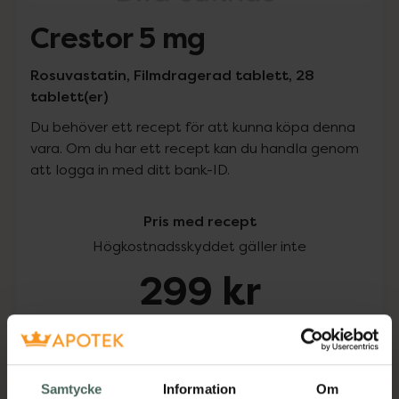
Crestor 5 mg
Rosuvastatin, Filmdragerad tablett, 28
tablett(er)
Du behöver ett recept för att kunna köpa denna
vara. Om du har ett recept kan du handla genom
att logga in med ditt bank-ID.
Pris med recept
Högkostnadsskyddet gäller inte
299 kr
I apotek:
299 kr
Köp via ditt recept
Samtycke
Information
Om