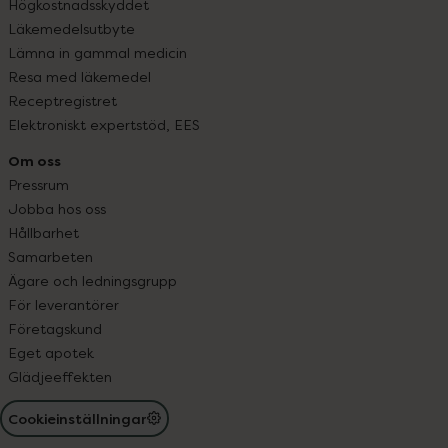
Högkostnadsskyddet
Läkemedelsutbyte
Lämna in gammal medicin
Resa med läkemedel
Receptregistret
Elektroniskt expertstöd, EES
Om oss
Pressrum
Jobba hos oss
Hållbarhet
Samarbeten
Ägare och ledningsgrupp
För leverantörer
Företagskund
Eget apotek
Glädjeeffekten
Cookieinställningar