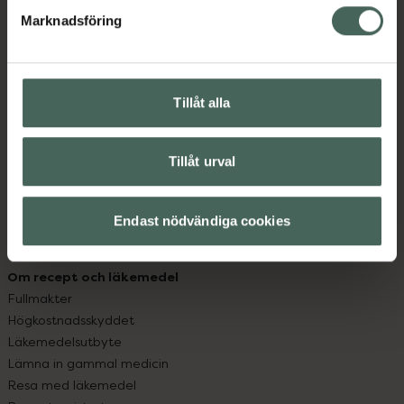
med oss.
Marknadsföring
Kundservice
Kontakta oss
Vanliga frågor
Tillåt alla
Hitta apotek
Handla tryggt
Leverans, betalning och retur
Tillåt urval
Kundklubb
Sajtens tillgänglighet
Endast nödvändiga cookies
App
Köpvillkor
Om recept och läkemedel
Fullmakter
Högkostnadsskyddet
Läkemedelsutbyte
Lämna in gammal medicin
Resa med läkemedel