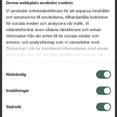
Denna webbplats använder cookies
Aktuella erbjudanden
Vi använder enhetsidentifierare för att anpassa innehållet
och annonserna till användarna, tillhandahålla funktioner
Beskrivning
Dölj
för sociala medier och analysera vår trafik. Vi
vidarebefordrar även sådana identifierare och annan
information från din enhet till de sociala medier och
EAN:
07046260100032
annons- och analysföretag som vi samarbetar med.
Dessa kan i sin tur kombinera informationen med annan
information som du har tillhandahållit eller som de har
Bipacksedel från FASS
Visa
samlat in när du har använt deras tjänster. Samtycke till
cookies är frivilligt och du kan när som helst ändra eller
Samtyckesval
återkalla ditt samtycke via webbplatsens
Nödvändig
cookieinställningar. Ett återkallat samtycke påverkar inte
lagligheten av behandling som skett innan återkallelsen.
Inställningar
Kronans Apotek finns här för dig. Du hittar oss från Skåne i
syd till Lappland i norr, och online i mobilen och på
datorn. Oavsett vem du är så är det vårt uppdrag att
Statistik
hjälpa just dig att må lite bättre. Välkommen att prata