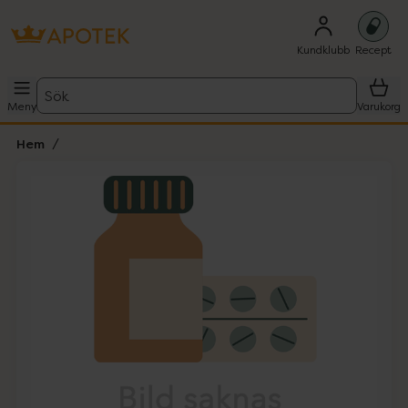
Kundklubb
Recept
Sök
Meny
Varukorg
Hem
Hoppa över Lista
Lista: . Innehåller 1 objekt.