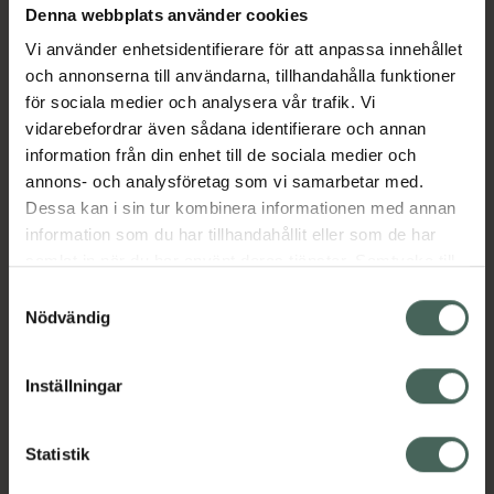
Denna webbplats använder cookies
Aktuella erbjudanden
Vi använder enhetsidentifierare för att anpassa innehållet
och annonserna till användarna, tillhandahålla funktioner
Beskrivning
Dölj
för sociala medier och analysera vår trafik. Vi
vidarebefordrar även sådana identifierare och annan
information från din enhet till de sociala medier och
Läs alltid bipacksedeln innan
annons- och analysföretag som vi samarbetar med.
användning.
Dessa kan i sin tur kombinera informationen med annan
EAN:
05014602806484
information som du har tillhandahållit eller som de har
samlat in när du har använt deras tjänster. Samtycke till
cookies är frivilligt och du kan när som helst ändra eller
Samtyckesval
återkalla ditt samtycke via webbplatsens
Nödvändig
cookieinställningar. Ett återkallat samtycke påverkar inte
lagligheten av behandling som skett innan återkallelsen.
Inställningar
Kronans Apotek finns här för dig. Du hittar oss från Skåne i
syd till Lappland i norr, och online i mobilen och på
datorn. Oavsett vem du är så är det vårt uppdrag att
Statistik
hjälpa just dig att må lite bättre. Välkommen att prata