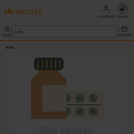
Kundklubb
Recept
Sök
Meny
Varukorg
Hem
Hoppa över Lista
Lista: . Innehåller 1 objekt.