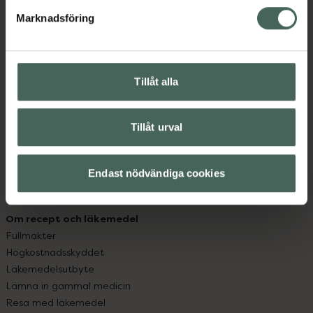
med oss.
Marknadsföring
Kundservice
Kontakta oss
Vanliga frågor
Tillåt alla
Hitta apotek
Handla tryggt
Leverans, betalning och retur
Tillåt urval
Kundklubb
Sajtens tillgänglighet
Endast nödvändiga cookies
App
Köpvillkor
Om recept och läkemedel
Fullmakter
Högkostnadsskyddet
Läkemedelsutbyte
Lämna in gammal medicin
Resa med läkemedel