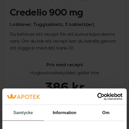
Credelio 900 mg
Lotilaner, Tuggtablett, 3 tablett(er)
Du behöver ett recept för att kunna köpa denna
vara. Om du har ett recept kan du handla genom
att logga in med ditt bank-ID.
Pris med recept
Högkostnadsskyddet gäller inte
386 kr
I apotek:
386 kr
Samtycke
Information
Om
Köp via ditt recept