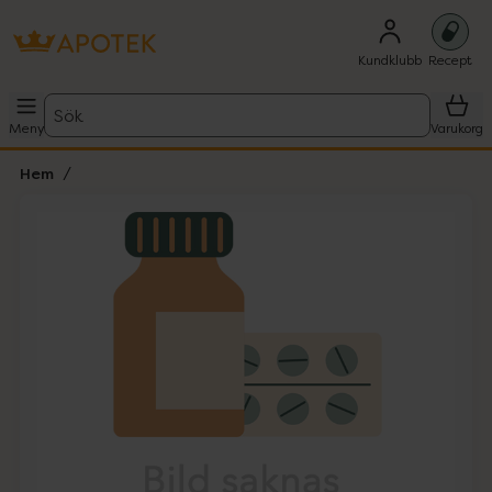
Kundklubb
Recept
Sök
Meny
Varukorg
Hem
Hoppa över Lista
Lista: . Innehåller 1 objekt.