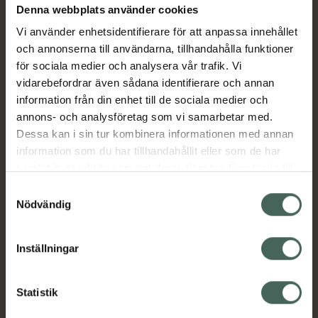
Denna webbplats använder cookies
Aktuella erbjudanden
Vi använder enhetsidentifierare för att anpassa innehållet
och annonserna till användarna, tillhandahålla funktioner
Beskrivning
Dölj
för sociala medier och analysera vår trafik. Vi
vidarebefordrar även sådana identifierare och annan
information från din enhet till de sociala medier och
Läs alltid bipacksedeln innan
annons- och analysföretag som vi samarbetar med.
användning.
Dessa kan i sin tur kombinera informationen med annan
EAN:
05014602808259
information som du har tillhandahållit eller som de har
samlat in när du har använt deras tjänster. Samtycke till
cookies är frivilligt och du kan när som helst ändra eller
Samtyckesval
återkalla ditt samtycke via webbplatsens
Nödvändig
cookieinställningar. Ett återkallat samtycke påverkar inte
lagligheten av behandling som skett innan återkallelsen.
Inställningar
Kronans Apotek finns här för dig. Du hittar oss från Skåne i
syd till Lappland i norr, och online i mobilen och på
datorn. Oavsett vem du är så är det vårt uppdrag att
Statistik
hjälpa just dig att må lite bättre. Välkommen att prata