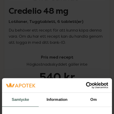
Credelio 48 mg
Lotilaner, Tuggtablett, 6 tablett(er)
Du behöver ett recept för att kunna köpa denna
vara. Om du har ett recept kan du handla genom
att logga in med ditt bank-ID.
Pris med recept
Högkostnadsskyddet gäller inte
540 kr
I apotek:
540 kr
Samtycke
Information
Om
Köp via ditt recept