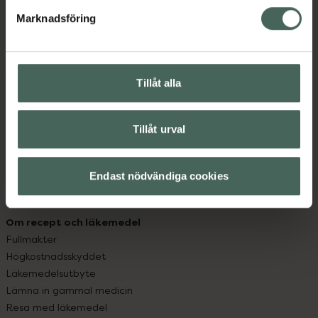
med oss.
Marknadsföring
Kundservice
Kontakta oss
Vanliga frågor
Tillåt alla
Hitta apotek
Handla tryggt
Leverans, betalning och retur
Tillåt urval
Kundklubb
Sajtens tillgänglighet
Endast nödvändiga cookies
App
Köpvillkor
Om recept och läkemedel
Fullmakter
Högkostnadsskyddet
Läkemedelsutbyte
Lämna in gammal medicin
Resa med läkemedel