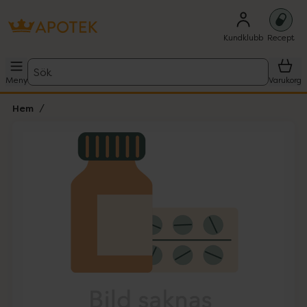
Kundklubb
Recept
Sök
Meny
Varukorg
Hem
Hoppa över Lista
Lista: . Innehåller 1 objekt.