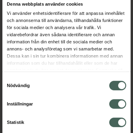
Denna webbplats använder cookies
Aktuella erbjudanden
Vi använder enhetsidentifierare för att anpassa innehållet
och annonserna till användarna, tillhandahålla funktioner
Beskrivning
Dölj
för sociala medier och analysera vår trafik. Vi
vidarebefordrar även sådana identifierare och annan
information från din enhet till de sociala medier och
Läs alltid bipacksedeln innan
annons- och analysföretag som vi samarbetar med.
användning.
Dessa kan i sin tur kombinera informationen med annan
EAN:
05014602808242
information som du har tillhandahållit eller som de har
samlat in när du har använt deras tjänster. Samtycke till
cookies är frivilligt och du kan när som helst ändra eller
Samtyckesval
återkalla ditt samtycke via webbplatsens
Nödvändig
cookieinställningar. Ett återkallat samtycke påverkar inte
lagligheten av behandling som skett innan återkallelsen.
Inställningar
Kronans Apotek finns här för dig. Du hittar oss från Skåne i
syd till Lappland i norr, och online i mobilen och på
datorn. Oavsett vem du är så är det vårt uppdrag att
Statistik
hjälpa just dig att må lite bättre. Välkommen att prata