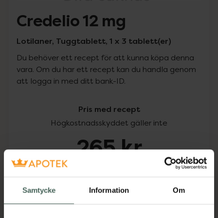
Credelio 12 mg
Lotilaner, Tuggtablett, 1 x 3 tablett(er)
Du behöver ett recept för att kunna köpa denna
vara. Om du har ett recept kan du handla genom
att logga in med ditt bank-ID.
Pris med recept
Högkostnadsskyddet gäller inte
265 kr
I apotek:
265 kr
Samtycke
Information
Om
Köp via ditt recept