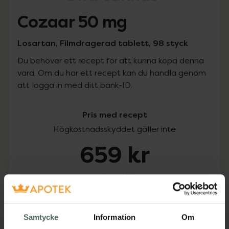
Cozaar 50 mg
Losartan, Filmdragerad tablett, 98 styck
Du behöver ett recept för att kunna köpa denna
vara. Om du har ett recept kan du handla genom
att logga in med ditt bank-ID.
Pris med recept
Högkostnadsskyddet gäller inte
659 kr
I apotek:
659 kr
Köp via ditt recept
Samtycke
Information
Om