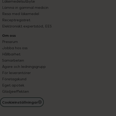
Läkemedelsutbyte
Lämna in gammal medicin
Resa med läkemedel
Receptregistret
Elektroniskt expertstöd, EES
Om oss
Pressrum
Jobba hos oss
Hållbarhet
Samarbeten
Ägare och ledningsgrupp
För leverantörer
Företagskund
Eget apotek
Glädjeeffekten
Cookieinställningar