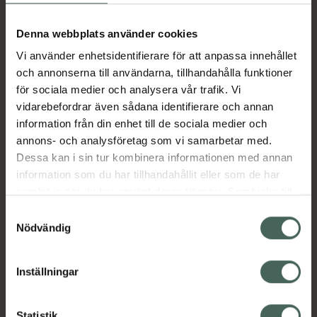
Aktuella erbjudanden
Denna webbplats använder cookies
Vi använder enhetsidentifierare för att anpassa innehållet
Beskrivning
Dölj
och annonserna till användarna, tillhandahålla funktioner
för sociala medier och analysera vår trafik. Vi
vidarebefordrar även sådana identifierare och annan
Läs alltid bipacksedeln innan
information från din enhet till de sociala medier och
användning.
annons- och analysföretag som vi samarbetar med.
EAN:
00191778022179
Dessa kan i sin tur kombinera informationen med annan
information som du har tillhandahållit eller som de har
samlat in när du har använt deras tjänster. Samtycke till
Bipacksedel från FASS
Visa
cookies är frivilligt och du kan när som helst ändra eller
Samtyckesval
återkalla ditt samtycke via webbplatsens
Nödvändig
cookieinställningar. Ett återkallat samtycke påverkar inte
lagligheten av behandling som skett innan återkallelsen.
Inställningar
Kronans Apotek finns här för dig. Du hittar oss från Skåne i
Statistik