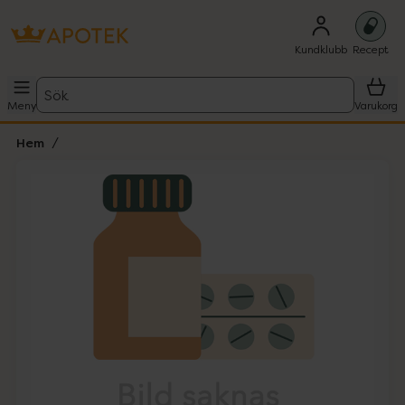
Kundklubb
Recept
Sök
Meny
Varukorg
Hem
Hoppa över Lista
Lista: . Innehåller 1 objekt.