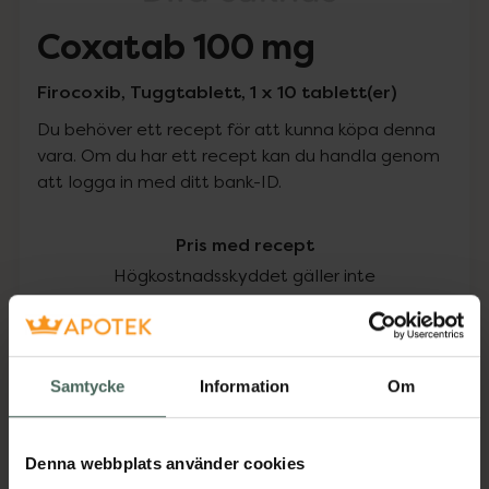
Coxatab 100 mg
Firocoxib, Tuggtablett, 1 x 10 tablett(er)
Du behöver ett recept för att kunna köpa denna
vara. Om du har ett recept kan du handla genom
att logga in med ditt bank-ID.
Pris med recept
Högkostnadsskyddet gäller inte
154,96 kr
I apotek:
154,96 kr
Samtycke
Information
Om
Köp via ditt recept
Denna webbplats använder cookies