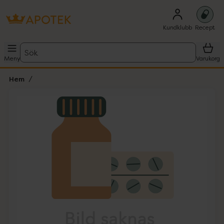
Kundklubb
Recept
Sök
Meny
Varukorg
Hem
Hoppa över Lista
Lista: . Innehåller 1 objekt.