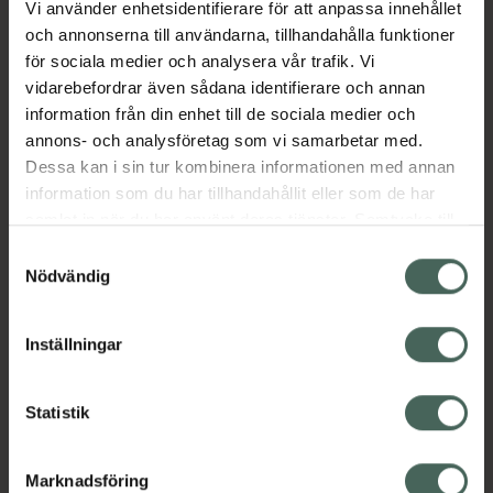
Vi använder enhetsidentifierare för att anpassa innehållet
Aktuella erbjudanden
och annonserna till användarna, tillhandahålla funktioner
för sociala medier och analysera vår trafik. Vi
vidarebefordrar även sådana identifierare och annan
Beskrivning
Dölj
information från din enhet till de sociala medier och
annons- och analysföretag som vi samarbetar med.
EAN:
04042668307042
Dessa kan i sin tur kombinera informationen med annan
information som du har tillhandahållit eller som de har
samlat in när du har använt deras tjänster. Samtycke till
cookies är frivilligt och du kan när som helst ändra eller
Samtyckesval
återkalla ditt samtycke via webbplatsens
Nödvändig
cookieinställningar. Ett återkallat samtycke påverkar inte
Kronans Apotek finns här för dig. Du hittar oss från Skåne i
lagligheten av behandling som skett innan återkallelsen.
syd till Lappland i norr, och online i mobilen och på
Inställningar
datorn. Oavsett vem du är så är det vårt uppdrag att
hjälpa just dig att må lite bättre. Välkommen att prata
Statistik
med oss.
Kundservice
Marknadsföring