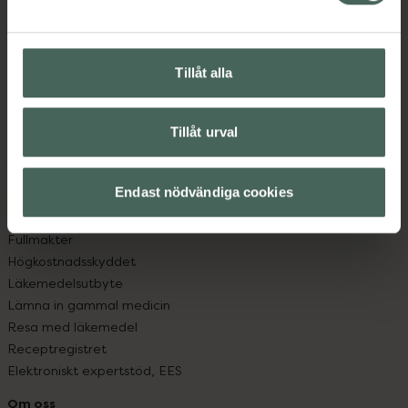
Kontakta oss
Vanliga frågor
Hitta apotek
Tillåt alla
Handla tryggt
Leverans, betalning och retur
Kundklubb
Tillåt urval
Sajtens tillgänglighet
App
Köpvillkor
Endast nödvändiga cookies
Om recept och läkemedel
Fullmakter
Högkostnadsskyddet
Läkemedelsutbyte
Lämna in gammal medicin
Resa med läkemedel
Receptregistret
Elektroniskt expertstöd, EES
Om oss