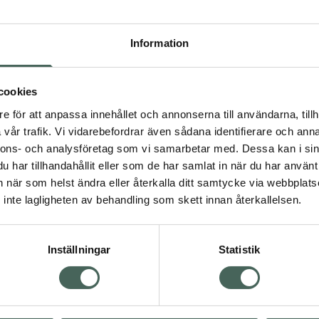
Högkos
286
Information
Dölj
cookies
I 
e för att anpassa innehållet och annonserna till användarna, tillh
Kö
dning.
vår trafik. Vi vidarebefordrar även sådana identifierare och anna
nnons- och analysföretag som vi samarbetar med. Dessa kan i sin
har tillhandahållit eller som de har samlat in när du har använt 
Aktuella erbjudanden
an när som helst ändra eller återkalla ditt samtycke via webbplats
inte lagligheten av behandling som skett innan återkallelsen.
Inställningar
Statistik
Kundservice
Om re
ån Skåne i syd
Kontakta oss
Fullma
atorn.
Vanliga frågor
Högkos