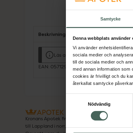
Samtycke
Beskrivning
Denna webbplats använder 
Vi använder enhetsidentifierar
Läs alltid bipacksedeln innan använ
sociala medier och analysera 
till de sociala medier och a
EAN:
05712923017533
med annan information som du 
cookies är frivilligt och du k
återkallat samtycke påverkar 
Samtyckesval
Nödvändig
Kronans Apotek finns här för dig. Du hittar oss fr
till Lappland i norr, och online i mobilen och på d