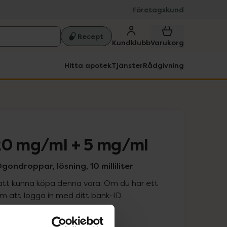
Företagskund
Recept
Kundklubb
Varukorg
Hitta apotek
Tjänster
Rådgivning
20 mg/ml + 5 mg/ml
gondroppar, lösning, 10 milliliter
att kunna köpa denna vara. Om du har ett
 att logga in med ditt bank-ID.
is med recept