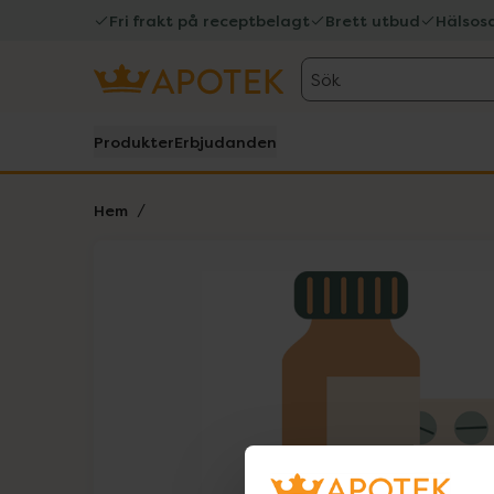
Fri frakt på receptbelagt
Brett utbud
Hälsos
Sök
Produkter
Erbjudanden
Hem
Hoppa över Lista
Lista: . Innehåller 1 objekt.