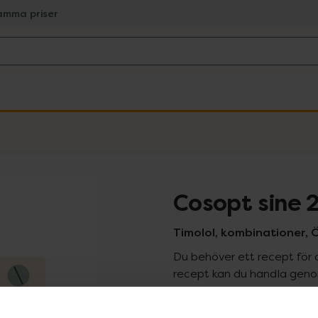
amma priser
Cosopt sine 
Timolol, kombinationer, Ö
Du behöver ett recept för 
recept kan du handla genom
Pr