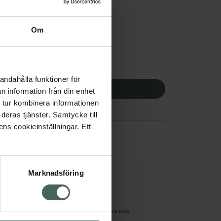
tnadsskyddet gäller
,61 kr
Om
apotek:
286,61 kr
andahålla funktioner för
p via ditt recept
n information från din enhet
 tur kombinera informationen
deras tjänster. Samtycke till
ens cookieinställningar. Ett
Marknadsföring
cept och läkemedel
Om oss
kter
Pressrum
tnadsskyddet
Jobba hos oss