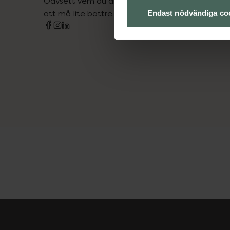
Oavsett vem du är så är det vårt uppdrag att hjä
att må lite bättre. Välkommen att prata med os
Endast nödvändiga co