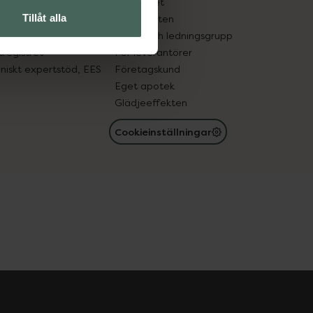
edelsutbyte
Hållbarhet
Tillåt alla
in gammal medicin
Samarbeten
med läkemedel
Ägare och ledningsgrupp
registret
För leverantörer
oniskt expertstöd, EES
Företagskund
Eget apotek
Glädjeeffekten
Cookieinställningar