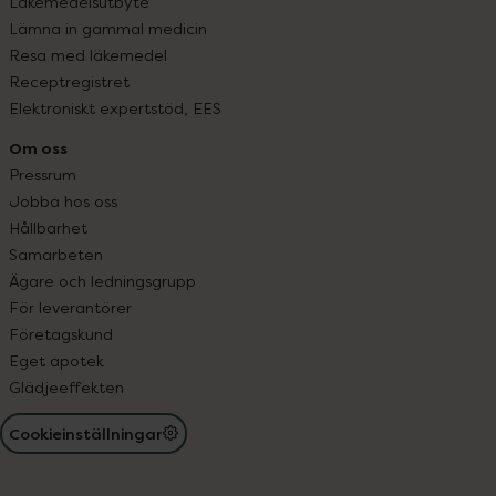
Läkemedelsutbyte
Lämna in gammal medicin
Resa med läkemedel
Receptregistret
Elektroniskt expertstöd, EES
Om oss
Pressrum
Jobba hos oss
Hållbarhet
Samarbeten
Ägare och ledningsgrupp
För leverantörer
Företagskund
Eget apotek
Glädjeeffekten
Cookieinställningar