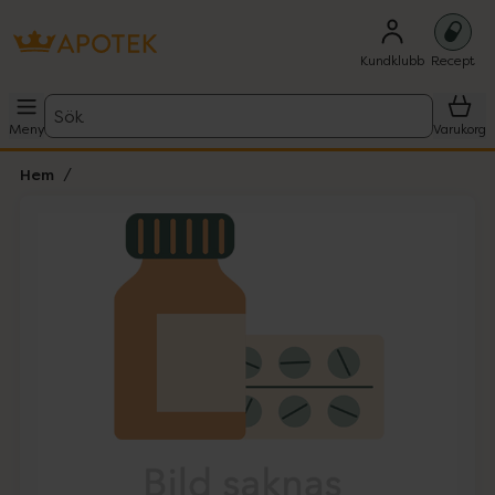
Kundklubb
Recept
Sök
Meny
Varukorg
Hem
Hoppa över Lista
Lista: . Innehåller 1 objekt.