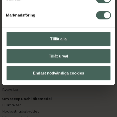
datorn. Oavsett vem du är så är det vårt uppdrag att
hjälpa just dig att må lite bättre. Välkommen att prata
Marknadsföring
med oss.
Kundservice
Tillåt alla
Kontakta oss
Vanliga frågor
Hitta apotek
Tillåt urval
Handla tryggt
Leverans, betalning och retur
Kundklubb
Endast nödvändiga cookies
Sajtens tillgänglighet
App
Köpvillkor
Om recept och läkemedel
Fullmakter
Högkostnadsskyddet