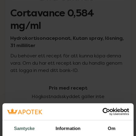
Cortavance 0,584
mg/ml
Hydrokortisonaceponat, Kutan spray, lösning,
31 milliliter
Du behöver ett recept för att kunna köpa denna
vara. Om du har ett recept kan du handla genom
att logga in med ditt bank-ID.
Pris med recept
Högkostnadsskyddet gäller inte
202 kr
I apotek:
202 kr
Samtycke
Information
Om