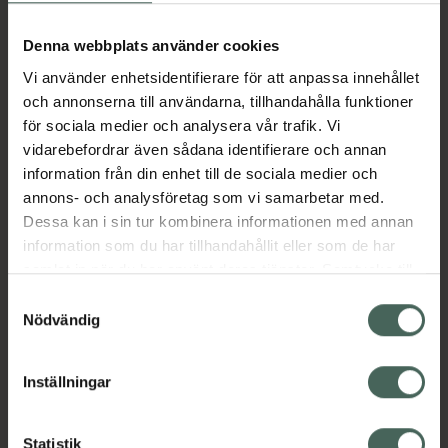
Köp via ditt recept
Denna webbplats använder cookies
Vi använder enhetsidentifierare för att anpassa innehållet
Aktuella erbjudanden
och annonserna till användarna, tillhandahålla funktioner
för sociala medier och analysera vår trafik. Vi
Beskrivning
Dölj
vidarebefordrar även sådana identifierare och annan
information från din enhet till de sociala medier och
annons- och analysföretag som vi samarbetar med.
Läs alltid bipacksedeln innan
Dessa kan i sin tur kombinera informationen med annan
användning.
information som du har tillhandahållit eller som de har
samlat in när du har använt deras tjänster. Samtycke till
EAN:
03597133087956
cookies är frivilligt och du kan när som helst ändra eller
Samtyckesval
återkalla ditt samtycke via webbplatsens
Nödvändig
cookieinställningar. Ett återkallat samtycke påverkar inte
lagligheten av behandling som skett innan återkallelsen.
Inställningar
Kronans Apotek finns här för dig. Du hittar oss från Skåne i
Statistik
syd till Lappland i norr, och online i mobilen och på