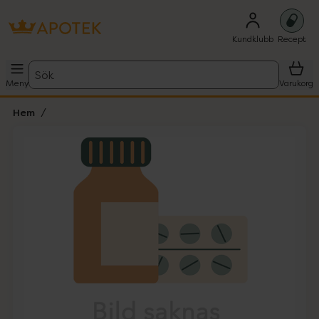
Kundklubb
Recept
Sök
Meny
Varukorg
Hem
Hoppa över Lista
Lista: . Innehåller 1 objekt.