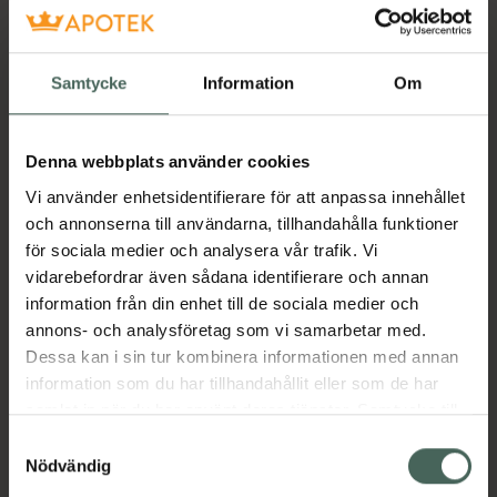
Få mejl när varan finns i lager online
Samtycke
Information
Om
Din e-postadress
Denna webbplats använder cookies
villkoren
Jag accepterar
Vi använder enhetsidentifierare för att anpassa innehållet
Spara
och annonserna till användarna, tillhandahålla funktioner
för sociala medier och analysera vår trafik. Vi
vidarebefordrar även sådana identifierare och annan
Aktuella erbjudanden
information från din enhet till de sociala medier och
annons- och analysföretag som vi samarbetar med.
Beskrivning
Dölj
Dessa kan i sin tur kombinera informationen med annan
information som du har tillhandahållit eller som de har
Jämförpris
20,06 kr
/
st
samlat in när du har använt deras tjänster. Samtycke till
cookies är frivilligt och du kan när som helst ändra eller
Samtyckesval
EAN:
05390166052841
återkalla ditt samtycke via webbplatsens
Nödvändig
Kategorier:
cookieinställningar. Ett återkallat samtycke påverkar inte