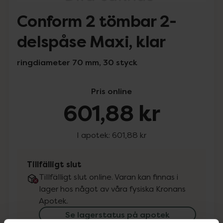
Conform 2 tömbar 2-
delspåse Maxi, klar
ringdiameter 70 mm, 30 styck
Pris online
601,88 kr
I apotek:
601,88 kr
Tillfälligt slut
Tillfälligt slut online. Varan kan finnas i
lager hos något av våra fysiska Kronans
Apotek.
Se lagerstatus på apotek