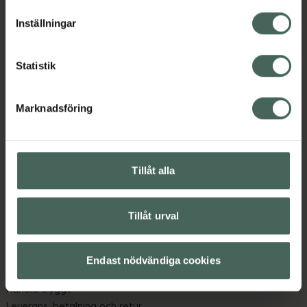
lagligheten av behandling som skett innan återkallelsen.
Inställningar
Statistik
Marknadsföring
Kronans Apotek finns här för dig. Du hittar oss från Skåne i
syd till Lappland i norr, och online i mobilen och på
datorn. Oavsett vem du är så är det vårt uppdrag att
hjälpa just dig att må lite bättre. Välkommen att prata
Tillåt alla
med oss.
Tillåt urval
Kundservice
Kontakta oss
Vanliga frågor
Endast nödvändiga cookies
Hitta apotek
Handla tryggt
Leverans, betalning och retur