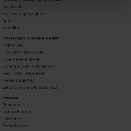
Kundklubb
Sajtens tillgänglighet
App
Köpvillkor
Om recept och läkemedel
Fullmakter
Högkostnadsskyddet
Läkemedelsutbyte
Lämna in gammal medicin
Resa med läkemedel
Receptregistret
Elektroniskt expertstöd, EES
Om oss
Pressrum
Jobba hos oss
Hållbarhet
Samarbeten