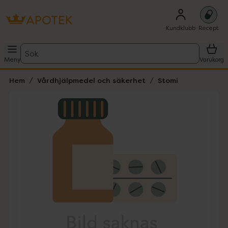
Kundklubb
Recept
Sök
Meny
Varukorg
Hem
Vårdhjälpmedel och säkerhet
Stomi
Hoppa över Lista
Lista: . Innehåller 1 objekt.