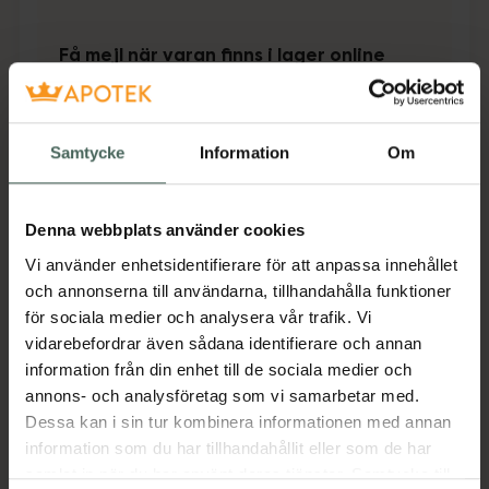
Få mejl när varan finns i lager online
Din e-postadress
Samtycke
Information
Om
villkoren
Jag accepterar
Spara
Denna webbplats använder cookies
Vi använder enhetsidentifierare för att anpassa innehållet
Aktuella erbjudanden
och annonserna till användarna, tillhandahålla funktioner
för sociala medier och analysera vår trafik. Vi
Beskrivning
Dölj
vidarebefordrar även sådana identifierare och annan
information från din enhet till de sociala medier och
annons- och analysföretag som vi samarbetar med.
Jämförpris
20,06 kr
/
st
Dessa kan i sin tur kombinera informationen med annan
EAN:
05390166052605
information som du har tillhandahållit eller som de har
samlat in när du har använt deras tjänster. Samtycke till
Kategorier: