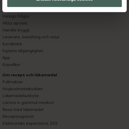
Kundservice
Kontakta oss
Vanliga frågor
Hitta apotek
Handla tryggt
Leverans, betalning och retur
Kundklubb
Sajtens tillgänglighet
App
Köpvillkor
Om recept och läkemedel
Fullmakter
Högkostnadsskyddet
Läkemedelsutbyte
Lämna in gammal medicin
Resa med läkemedel
Receptregistret
Elektroniskt expertstöd, EES