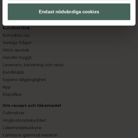
hjälpa just dig att må lite bättre. Välkommen att prata
med oss.
Endast nödvändiga cookies
Kundservice
Kontakta oss
Vanliga frågor
Hitta apotek
Handla tryggt
Leverans, betalning och retur
Kundklubb
Sajtens tillgänglighet
App
Köpvillkor
Om recept och läkemedel
Fullmakter
Högkostnadsskyddet
Läkemedelsutbyte
Lämna in gammal medicin