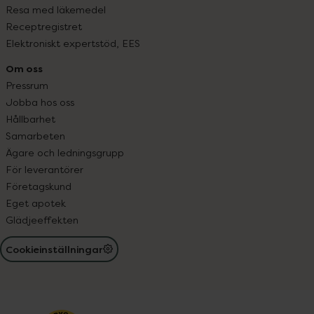
Resa med läkemedel
Receptregistret
Elektroniskt expertstöd, EES
Om oss
Pressrum
Jobba hos oss
Hållbarhet
Samarbeten
Ägare och ledningsgrupp
För leverantörer
Företagskund
Eget apotek
Glädjeeffekten
Cookieinställningar