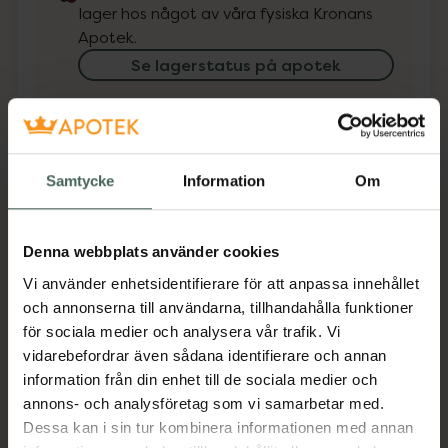
lager hos något av våra fysiska Kronans
Apotek.
Se lagerstatus på apotek
Få mejl när varan finns i lager online
Din e-postadress
Samtycke
Information
Om
villkoren
Jag accepterar
Denna webbplats använder cookies
Spara
Vi använder enhetsidentifierare för att anpassa innehållet
och annonserna till användarna, tillhandahålla funktioner
för sociala medier och analysera vår trafik. Vi
Aktuella erbjudanden
vidarebefordrar även sådana identifierare och annan
information från din enhet till de sociala medier och
Beskrivning
Dölj
annons- och analysföretag som vi samarbetar med.
Dessa kan i sin tur kombinera informationen med annan