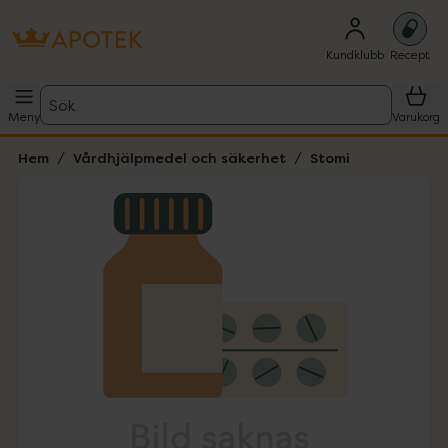
Kundklubb
Recept
Sök
Meny
Varukorg
Hem
Vårdhjälpmedel och säkerhet
Stomi
Hoppa över Lista
Lista: . Innehåller 1 objekt.