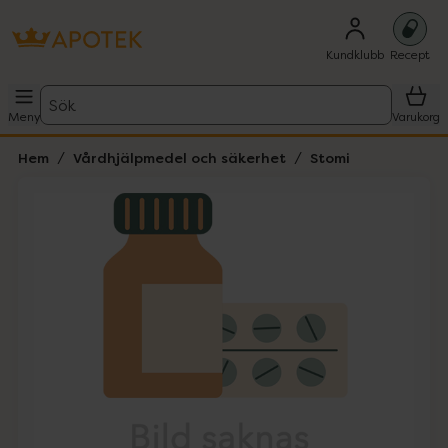
Kundklubb
Recept
Sök
Meny
Varukorg
Hem
Vårdhjälpmedel och säkerhet
Stomi
Hoppa över Lista
Lista: . Innehåller 1 objekt.