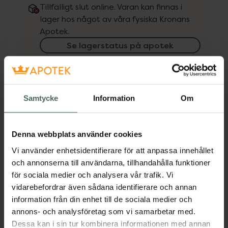
Tillfälligt slut online. Varan kan finnas i
lager hos något av våra fysiska Kronans
Apotek.
Se lagerstatus på apotek
Få mejl när varan finns i lager online
Din e-postadress
Samtycke
Information
Om
villkoren
Jag accepterar
Denna webbplats använder cookies
Spara
Vi använder enhetsidentifierare för att anpassa innehållet
och annonserna till användarna, tillhandahålla funktioner
för sociala medier och analysera vår trafik. Vi
Aktuella erbjudanden
vidarebefordrar även sådana identifierare och annan
information från din enhet till de sociala medier och
annons- och analysföretag som vi samarbetar med.
Beskrivning
Dölj
Dessa kan i sin tur kombinera informationen med annan