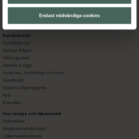
datorn. Oavsett vem du är så är det vårt uppdrag att
hjälpa just dig att må lite bättre. Välkommen att prata
Endast nödvändiga cookies
med oss.
Kundservice
Kontakta oss
Vanliga frågor
Hitta apotek
Handla tryggt
Leverans, betalning och retur
Kundklubb
Sajtens tillgänglighet
App
Köpvillkor
Om recept och läkemedel
Fullmakter
Högkostnadsskyddet
Läkemedelsutbyte