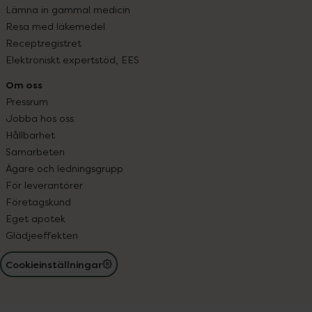
Lämna in gammal medicin
Resa med läkemedel
Receptregistret
Elektroniskt expertstöd, EES
Om oss
Pressrum
Jobba hos oss
Hållbarhet
Samarbeten
Ägare och ledningsgrupp
För leverantörer
Företagskund
Eget apotek
Glädjeeffekten
Cookieinställningar