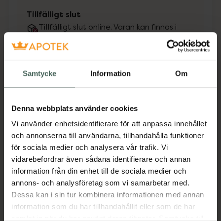
Tillfälligt slut
Tillfälligt slut online. Varan kan finnas i
lager hos något av våra fysiska Kronans
Apotek.
Se lagerstatus på apotek
Samtycke
Information
Om
Få mejl när varan finns i lager online
Denna webbplats använder cookies
Din e-postadress
Vi använder enhetsidentifierare för att anpassa innehållet
och annonserna till användarna, tillhandahålla funktioner
villkoren
Jag accepterar
för sociala medier och analysera vår trafik. Vi
vidarebefordrar även sådana identifierare och annan
Spara
information från din enhet till de sociala medier och
annons- och analysföretag som vi samarbetar med.
Dessa kan i sin tur kombinera informationen med annan
Aktuella erbjudanden
information som du har tillhandahållit eller som de har
samlat in när du har använt deras tjänster. Samtycke till