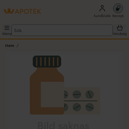
Kundklubb
Recept
Sök
Meny
Varukorg
Hem
Hoppa över Lista
Lista: . Innehåller 1 objekt.