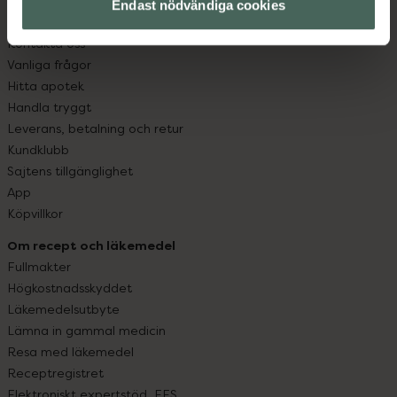
Endast nödvändiga cookies
Kundservice
Kontakta oss
Vanliga frågor
Hitta apotek
Handla tryggt
Leverans, betalning och retur
Kundklubb
Sajtens tillgänglighet
App
Köpvillkor
Om recept och läkemedel
Fullmakter
Högkostnadsskyddet
Läkemedelsutbyte
Lämna in gammal medicin
Resa med läkemedel
Receptregistret
Elektroniskt expertstöd, EES