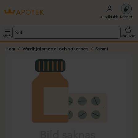
Kundklubb
Recept
Sök
Meny
Varukorg
Hem
Vårdhjälpmedel och säkerhet
Stomi
Hoppa över Lista
Lista: . Innehåller 1 objekt.