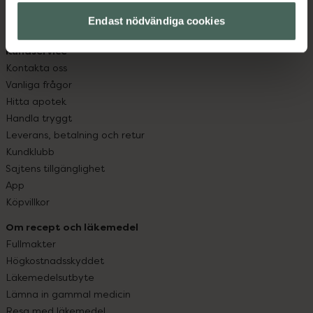
med oss.
Endast nödvändiga cookies
Kundservice
Kontakta oss
Vanliga frågor
Hitta apotek
Handla tryggt
Leverans, betalning och retur
Kundklubb
Sajtens tillgänglighet
App
Köpvillkor
Om recept och läkemedel
Fullmakter
Högkostnadsskyddet
Läkemedelsutbyte
Lämna in gammal medicin
Resa med läkemedel