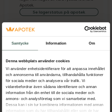
Apotek.
Se lagerstatus på apotek
Få mejl när varan finns i lager online
Din e-postadress
Samtycke
Information
Om
villkoren
Jag accepterar
Denna webbplats använder cookies
Spara
Vi använder enhetsidentifierare för att anpassa innehållet
och annonserna till användarna, tillhandahålla funktioner
Aktuella erbjudanden
för sociala medier och analysera vår trafik. Vi
vidarebefordrar även sådana identifierare och annan
information från din enhet till de sociala medier och
Beskrivning
Dölj
annons- och analysföretag som vi samarbetar med.
Dessa kan i sin tur kombinera informationen med annan
Jämförpris
63,50 kr
/
st
information som du har tillhandahållit eller som de har