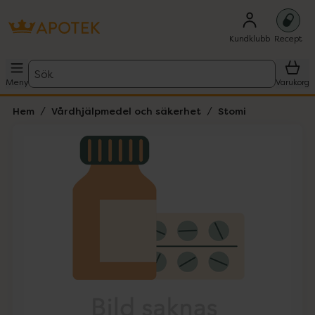
Kundklubb
Recept
Sök
Meny
Varukorg
Hem
Vårdhjälpmedel och säkerhet
Stomi
Hoppa över Lista
Lista: . Innehåller 1 objekt.