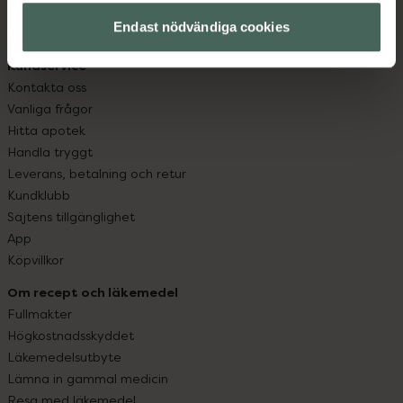
med oss.
Endast nödvändiga cookies
Kundservice
Kontakta oss
Vanliga frågor
Hitta apotek
Handla tryggt
Leverans, betalning och retur
Kundklubb
Sajtens tillgänglighet
App
Köpvillkor
Om recept och läkemedel
Fullmakter
Högkostnadsskyddet
Läkemedelsutbyte
Lämna in gammal medicin
Resa med läkemedel