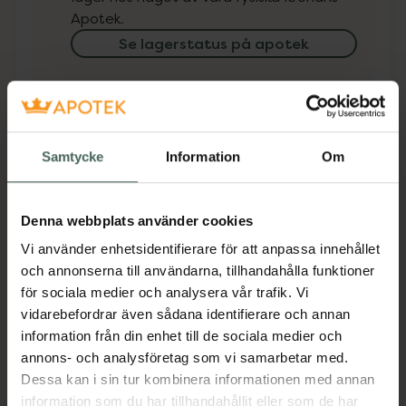
Apotek.
Se lagerstatus på apotek
Få mejl när varan finns i lager online
Din e-postadress
Samtycke
Information
Om
villkoren
Jag accepterar
Denna webbplats använder cookies
Spara
Vi använder enhetsidentifierare för att anpassa innehållet
och annonserna till användarna, tillhandahålla funktioner
Aktuella erbjudanden
för sociala medier och analysera vår trafik. Vi
vidarebefordrar även sådana identifierare och annan
information från din enhet till de sociala medier och
Beskrivning
Dölj
annons- och analysföretag som vi samarbetar med.
Dessa kan i sin tur kombinera informationen med annan
Jämförpris
63,50 kr
/
st
information som du har tillhandahållit eller som de har